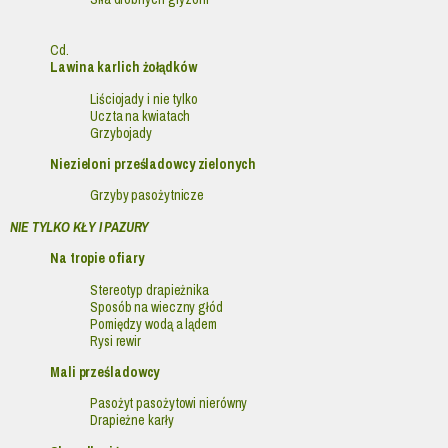
Cd.
Lawina karlich żołądków
Liściojady i nie tylko
Uczta na kwiatach
Grzybojady
Niezieloni prześladowcy zielonych
Grzyby pasożytnicze
NIE TYLKO KŁY I PAZURY
Na tropie ofiary
Stereotyp drapieżnika
Sposób na wieczny głód
Pomiędzy wodą a lądem
Rysi rewir
Mali prześladowcy
Pasożyt pasożytowi nierówny
Drapieżne karły