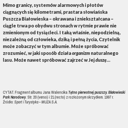
Mimo granicy, systemów alarmowych i płotów
ciągnących się kilometrami, prastara słowiańska
Puszcza Białowieska – okrawana i zniekształcana –
ciągle trwa po obydwu stronach w rytmie prawie nie
zmienionym od tysiącleci. I taką właśnie, niepodzielną,
niezależną od człowieka, dziką i pełną życia, Czytelnik
może zobaczyć w tym albumie. Może spróbować
zrozumieć, w jaki sposób działa
organizm
naturalnego
lasu. Może nawet spróbować zajrzeć w Jej
duszę
…
CYTAT. Fragment albumu Jana Walencika
Tętno pierwotnej puszczy. Białowieski
Park Narodowy
. Str. 20 (verso) i 21 (recto) z rozłożonym skrzydłem. 1997 r.
Źródło:
Sport i Turystyka – MUZA S.A
.