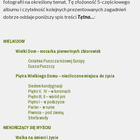
fotografii na określony temat. Tę złożoność 5-częściowego
albumu i czytelność kolejnych prezentowanych zagadnień
dobrze oddaje poniższy spis treści
Tętna…
:
WIELKI DOM
Wielki Dom – mozaika pierwotnych zbiorowisk
Ostatnia Puszcza niżowej Europy
Dusza Puszczy
Piętra Wielkiego Domu – niezliczone miejsca do życia
Siedem kondygnacji
Piętro V, IV – w koronach
Piętro III, II – wśród pni
Piętro I – w podszycie
Parter – w runie
Piwnica – pod ziemią
Strefa wody
NIEKOŃCZĄCY SIĘ WYŚCIG
Walka na śmierć i życie