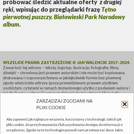
próbować śledzić aktualne oferty
z drugiej
ręki
, wpisując do przeglądarki frazę
Tętno
pierwotnej puszczy. Białowieski Park Narodowy
album
.
WSZELKIE PRAWA ZASTRZEŻONE © JAN WALENCIK 2017–2024
.
Zawartość tej witryny – teksty, logotyp, ilustracje, fotografie, filmy,
dźwięki – chroniona jest prawem autorskim i nie może być kopiowana,
drukowana i rozpowszechniana w jakiejkolwiek formie bez pisemnej
zgody właściciela witryny (poza przewidzianym prawem użytkiem
osobistym, cytatami w ramach dozwolonego użytku z podaniem autora i
źródła [nazwy witryny] oraz poza linkami do tej witryny). W świetle
prawa międzynarodowego, użycie zawartości tej witryny bez naszej
ZARZĄDZAJ ZGODAMI NA
pisemnej zgody lub bez umowy handlowej jest nielegalne i spowoduje
PLIKI COOKIE
podjęcie kroków prawnych. Nie akceptujemy łamania prawa autorskiego
i będziemy zdecydowanie temu przeciwdziałać. W razie jakichkolwiek
wątpliwości proszę kontaktować się przez zakładkę
START
.
Aby zapewnić jak najlepsze wrażenia, korzystamy z technologii, takich jak
pliki cookie, do przechowywania i/lub uzyskiwania dostępu do informacji o
Obce znaki firmowe lub towarowe występujące w treści tej witryny są
urządzeniu. Zgoda na te technologie pozwoli nam przetwarzać dane, takie
znakami zastrzeżonymi przez ich właścicieli. Wykorzystane w tej witrynie