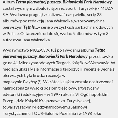
Album
Tętno pierwotnej puszczy. Białowieski Park Narodowy
został wydanym z dbałością przez Sport i Turystykę – MUZA
S.A. Wydawca pragnął zrealizować całą wielką serię 23
albumów pod redakcją Jana Walencika, wzorowanych na
pierwszym
Tętnie…
– serię o wszystkich parkach narodowych
w Polsce. Ostatecznie udało się wydać 5 albumów, w tym 3
autorstwa Jana Walencika.
Wydawnictwo MUZA S.A. tuż po I wydaniu albumu
Tętno
pierwotnej puszczy. Białowieski Park Narodowy
, przedstawiło
go na 41 Międzynarodowych Targach Książki w Warszawie. W
mediach ukazały się informacje o tej pozycji i recenzje. Jedna z
pierwszych była krótka recenzja w
magazynie
Playboy
(!). Wkrótce książka została dostrzeżona i
nagrodzona za wysoki poziom treściowy, artystyczny,
edytorski i edukacyjny – w 1997 roku na VI Ogólnopolskim
Przeglądzie Książki Krajoznawczo-Turystycznej,
towarzyszącym Międzynarodowemu Salonowi
Turystycznemu TOUR-Salon w Poznaniu i w 1998 roku