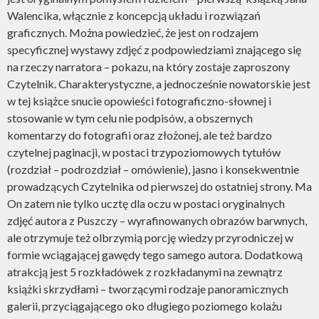
Walencika, włącznie z koncepcją układu i rozwiązań
graficznych. Można powiedzieć, że jest on rodzajem
specyficznej wystawy zdjęć z podpowiedziami znającego się
na rzeczy narratora – pokazu, na który zostaje zaproszony
Czytelnik. Charakterystyczne, a jednocześnie nowatorskie jest
w tej książce snucie opowieści fotograficzno-słownej i
stosowanie w tym celu nie podpisów, a obszernych
komentarzy do fotografii oraz złożonej, ale też bardzo
czytelnej paginacji, w postaci trzypoziomowych tytułów
(rozdział – podrozdział – omówienie), jasno i konsekwentnie
prowadzących Czytelnika od pierwszej do ostatniej strony. Ma
On zatem nie tylko ucztę dla oczu w postaci oryginalnych
zdjęć autora z Puszczy – wyrafinowanych obrazów barwnych,
ale otrzymuje też olbrzymią porcję wiedzy przyrodniczej w
formie wciągającej gawędy tego samego autora. Dodatkową
atrakcją jest 5 rozkładówek z rozkładanymi na zewnątrz
książki skrzydłami – tworzącymi rodzaje panoramicznych
galerii, przyciągającego oko długiego poziomego kolażu