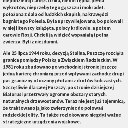
niepodzielną całość. Dzika, niedostępna, pełna
wykrotów, nieprzebytego gąszczu i mokradeł,
położona z dala od ludzkich skupisk, na krawędzi
bagnistego Polesia. Była uprzywilejowana, bo polowali
w niej litewscy książęta, polscy królowie, a potem
carowie Rosji. Chcieli ją widzieć wspaniałą i pełną
zwierza. Byli z niej dumni.
Ale 25 lipca 1944 roku, decyzją Stalina, Puszczę rozcięła
granica pomiędzy Polską a Związkiem Radzieckim. W
1981 roku zbudowano po wschodniej stronie jeszcze
jedną barierę chroniącą przed wpływami zachodu: drugi
pas graniczny otoczony płotami z drutów kolczastych.
Szczęśliwie dla całej Puszczy, po stronie dzisiejszej
Białorusi przetrwały ogromne obszary starych,
naturalnych drzewostanów. Teraz nie jest już tajemnicą,
że traktowano ją jako zwierzyniec do polowań
radzieckiej elity. Tu także rozlokowano niegdyś ważne
strategiczne urządzenia wojskowe.