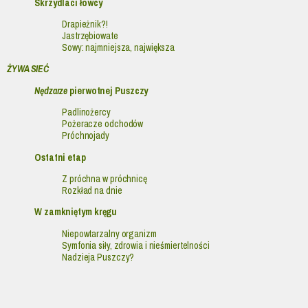
Skrzydlaci łowcy
Drapieżnik?!
Jastrzębiowate
Sowy: najmniejsza, największa
ŻYWA SIEĆ
Nędzarze
pierwotnej Puszczy
Padlinożercy
Pożeracze odchodów
Próchnojady
Ostatni etap
Z próchna w próchnicę
Rozkład na dnie
W zamkniętym kręgu
Niepowtarzalny organizm
Symfonia siły, zdrowia i nieśmiertelności
Nadzieja Puszczy?