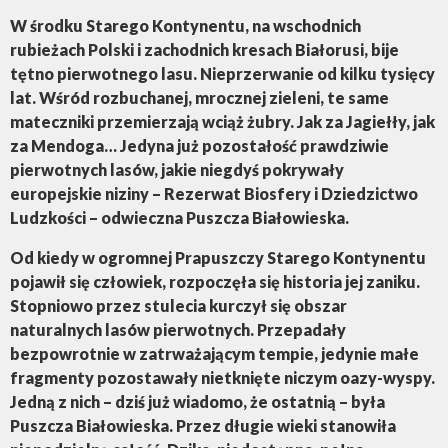
W środku Starego Kontynentu, na wschodnich
rubieżach Polski i zachodnich kresach Białorusi, bije
tętno pierwotnego lasu. Nieprzerwanie od kilku tysięcy
lat. Wśród rozbuchanej, mrocznej zieleni, te same
mateczniki przemierzają wciąż żubry. Jak za Jagiełły, jak
za Mendoga… Jedyna już pozostałość prawdziwie
pierwotnych lasów, jakie niegdyś pokrywały
europejskie niziny – Rezerwat Biosfery i Dziedzictwo
Ludzkości – odwieczna Puszcza Białowieska.
Od kiedy w ogromnej Prapuszczy Starego Kontynentu
pojawił się człowiek, rozpoczęła się historia jej zaniku.
Stopniowo przez stulecia kurczył się obszar
naturalnych lasów pierwotnych. Przepadały
bezpowrotnie w zatrważającym tempie, jedynie małe
fragmenty pozostawały nietknięte niczym oazy-wyspy.
Jedną z nich – dziś już wiadomo, że ostatnią – była
Puszcza Białowieska. Przez długie wieki stanowiła