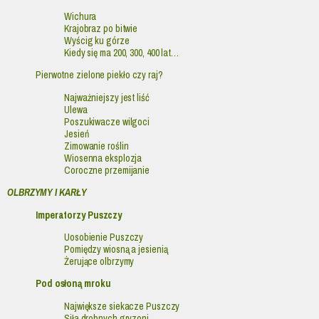
Wichura
Krajobraz po bitwie
Wyścig ku górze
Kiedy się ma 200, 300, 400 lat…
Pierwotne zielone piekło czy raj?
Najważniejszy jest liść
Ulewa
Poszukiwacze wilgoci
Jesień
Zimowanie roślin
Wiosenna eksplozja
Coroczne przemijanie
OLBRZYMY I KARŁY
Imperatorzy Puszczy
Uosobienie Puszczy
Pomiędzy wiosną a jesienią
Żerujące olbrzymy
Pod osłoną mroku
Największe siekacze Puszczy
Siła drobnych gryzoni