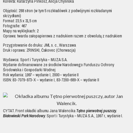
Korekta: Katarzyna Pinkosz, Alicja Chylińska
Objętość: 288 stron (w tym 5 rozkładówek z podwójnymi rozkładanymi
skrzydłami)
Format: 23,5 x 31,5 cm
Fotografie: 467
Mapy na wyklejkach: 2
Oprawa: twarda całopapierowa z nadrukiem razem z obwolutą z nadrukiem
Przygotowanie do druku: JML s. c., Warszawa
Druk i oprawa: ZRINSKI, Čakovec (Chorwacja)
Wydawca: Sport i Turystyka – MUZA S.A.
Wydanie dofinansowane ze środków Narodowego Funduszu Ochrony
Środowiska i Gospodarki Wodnej
Rok wydania: 1997 – wydanie I, 2000 – wydanie II
ISBN: 83-7079-873-X – wydanie I, 83-7200-689-X – wydanie II
CYTAT. Front okładki albumu Jana Walencika
Tętno pierwotnej puszczy.
Białowieski Park Narodowy
. Sport i Turystyka – MUZA S.A., 1997 r., wydanie I.