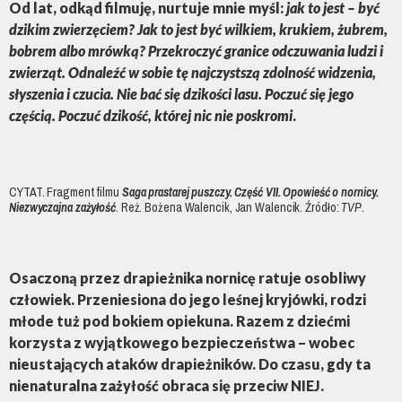
Od lat, odkąd filmuję, nurtuje mnie myśl:
jak to jest – być
dzikim zwierzęciem?
Jak to jest być wilkiem, krukiem, żubrem,
bobrem albo mrówką? Przekroczyć granice odczuwania ludzi i
zwierząt. Odnaleźć w sobie tę najczystszą zdolność widzenia,
słyszenia i czucia. Nie bać się dzikości lasu. Poczuć się jego
częścią. Poczuć dzikość, której nic nie poskromi
.
CYTAT. Fragment filmu
Saga prastarej puszczy. Część VII. Opowieść o nornicy.
Niezwyczajna zażyłość
. Reż. Bożena Walencik, Jan Walencik. Źródło:
TVP
.
Osaczoną przez drapieżnika nornicę ratuje osobliwy
człowiek. Przeniesiona do jego leśnej kryjówki, rodzi
młode tuż pod bokiem opiekuna. Razem z dziećmi
korzysta z wyjątkowego bezpieczeństwa – wobec
nieustających ataków drapieżników. Do czasu, gdy ta
nienaturalna zażyłość obraca się przeciw NIEJ.