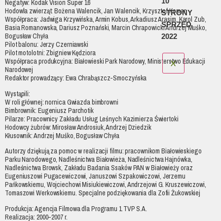
10
Negatyw: Kodak Vision Super 16
Hodowla zwierząt: Bożena Walencik, Jan Walencik, Krzysztof Komar
STRONY
Współpraca: Jadwiga Krzywińska, Armin Kobus, Arkadiusz Arasim, Karol Zub,
SPRZED
Basia Romanowska, Dariusz Poznański, Marcin Chrapowicki Andrzej Muśko,
Bogusław Chyła
2022
Pilot balonu: Jerzy Czerniawski
Pilot motolotni: Zbigniew Kędziora
Współpraca produkcyjna: Białowieski Park Narodowy, Ministerstwo Edukacji
X
Narodowej
Redaktor prowadzący: Ewa Chrabąszcz-Smoczyńska
Wystąpili:
W roli głównej: nornica Gwiazda bimbrowni
Bimbrownik: Eugeniusz Parchotik
Pilarze: Pracownicy Zakładu Usług Leśnych Kazimierza Świertoki
Hodowcy żubrów: Mirosław Androsiuk, Andrzej Dziedzik
Kłusownik: Andrzej Muśko, Bogusław Chyła
Autorzy dziękują za pomoc w realizacji filmu: pracownikom Białowieskiego
Parku Narodowego, Nadleśnictwa Białowieża, Nadleśnictwa Hajnówka,
Nadleśnictwa Browsk, Zakładu Badania Ssaków PAN w Białowieży oraz
Eugeniuszowi Pugacewiczowi, Januszowi Szpakowiczowi, Jerzemu
Pańkowskiemu, Wojciechowi Misiukiewiczowi, Andrzejowi G. Kruszewiczowi,
Tomaszowi Werkowskiemu. Specjalne podziękowania dla Zofii Żukowskiej
Produkcja: Agencja Filmowa dla Programu 1 TVP S.A.
Realizacja: 2000–2007 r.