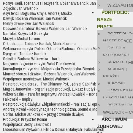
Pomysł serii, scenariusz i reżyseria: Bożena Walencik, Jan Walencik
WIZJA AUTO
Zdjęcia: Jan Walencik
PORTFOLIO:
Asystenci: Bogusław Chyła, Andrzej Muśko
Dźwięk: Bożena Walencik, Jan Walencik
NASZE
Efekty dźwiękowe: Jan Walencik
PRACE
Opowieść narratora: Bożena Walencik, Jan Walencik
Narrator: Krzysztof Gosztyła
PORTFOLIO:
Muzyka: Michał Lorenc
NASZE PRACE
Orkiestracja: Tadeusz Karolak, Michał Lorenc
GALERIA
Wykonanie muzyki: Polska Orkiestra Radiowa, Orkiestra Marka Wrońskiego
Dyrygent: Tadeusz Karolak
FOTOGRAFII
Solistka: Barbara Witkowska – harfa
SERIALE I F
Nagranie i zgranie muzyki: Rafał Paczkowski
Konsultacja muzyczna: Małgorzata Przedpełska-Bieniek
ALBUMY I
Montaż obrazu i dźwięku: Bożena Walencik, Jan Walencik
KSIĄŻKI
Współpraca montażowa: Maciej Walencik
E-BOOKI
Postprodukcja obrazu: The Chimney Pot, Jędrzej Sabliński – producent,
Magda Janowska – organizacja produkcji, Łukasz Huptyś – korekcja barwna,
UJĘCIA FIL
Wiktor Sasim – transfer negatywu, Andrzej Kowalski – montaż on-line, Paweł
I NAGRANIA A
Falkowski – napisy
Postprodukcja dźwięku: Zbigniew Malecki – realizacja i opracowanie dźwięku,
BOŻENA I JA
Andrzej Kowal – koordynacja technologiczna, Sound & More Przemysław
WALENCIK – C
Gorlas, Michał Jankowski – przygotowanie dźwięku
ARCHIWUM
Produkcja: Krzysztof Komar
Współpraca: Jerzy Jakutowicz
ŻUBROWEJ
Laboratorium: Wytwórnia Filmów Dokumentalnych i Fabularnych