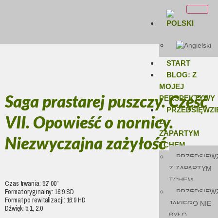
START
BLOG: Z
MOJEJ
Saga prastarej puszczy. Część
PERSPEKTYWY
PRZEDSIĘWZI
VII. Opowieść o nornicy.
Z
ZAPARTYM
Niezwyczajna zażyłość
TCHEM
PRZEDSIĘWZ
Z ZAPARTYM
TCHEM
Czas trwania: 52’ 00”
Format oryginalny: 16:9 SD
PRZEDSIĘWZ
Format po rewitalizacji: 16:9 HD
JAKIEGO NIE
Dźwięk: 5.1, 2.0
BYŁO