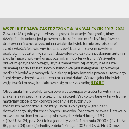
WSZELKIE PRAWA ZASTRZEŻONE © JAN WALENCIK 2017–2024
.
Zawartość tej witryny – teksty, logotyp, ilustracje, fotografie, filmy,
dźwięki – chroniona jest prawem autorskim i nie może być kopiowana,
drukowana i rozpowszechniana w jakiejkolwiek formie bez pisemnej
zgody właściciela witryny (poza przewidzianym prawem użytkiem
osobistym, cytatami w ramach dozwolonego użytku z podaniem autora i
źródła [nazwy witryny] oraz poza linkami do tej witryny). W świetle
prawa międzynarodowego, użycie zawartości tej witryny bez naszej
pisemnej zgody lub bez umowy handlowej jest nielegalne i spowoduje
podjęcie kroków prawnych. Nie akceptujemy łamania prawa autorskiego
i będziemy zdecydowanie temu przeciwdziałać. W razie jakichkolwiek
wątpliwości proszę kontaktować się przez zakładkę
START
.
Obce znaki firmowe lub towarowe występujące w treści tej witryny są
znakami zastrzeżonymi przez ich właścicieli. Wykorzystane w tej witrynie
materiały obce, przy których podany jest autor i/lub
źródło ich pochodzenia, zostały użyte jako cytaty w granicach
dozwolonego użytku chronionych utworów. Podstawa prawna: Ustawa o
prawie autorskim i prawach pokrewnych z dnia 4 lutego 1994
r. (Dz. U. Nr 24, poz. 83) tekst jednolity z dnia 1 sierpnia 2000 r. (Dz. U. Nr
80, poz. 904) tekst jednolity z dnia 17 maja 2006 r. (Dz. U. Nr 90, poz.