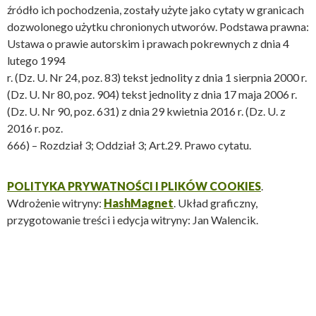
źródło ich pochodzenia, zostały użyte jako cytaty w granicach
dozwolonego użytku chronionych utworów. Podstawa prawna:
Ustawa o prawie autorskim i prawach pokrewnych z dnia 4
lutego 1994
r. (Dz. U. Nr 24, poz. 83) tekst jednolity z dnia 1 sierpnia 2000 r.
(Dz. U. Nr 80, poz. 904) tekst jednolity z dnia 17 maja 2006 r.
(Dz. U. Nr 90, poz. 631) z dnia 29 kwietnia 2016 r. (Dz. U. z
2016 r. poz.
666) – Rozdział 3; Oddział 3; Art.29. Prawo cytatu.
POLITYKA PRYWATNOŚCI I PLIKÓW COOKIES
.
Wdrożenie witryny:
HashMagnet
. Układ graficzny,
przygotowanie treści i edycja witryny: Jan Walencik.