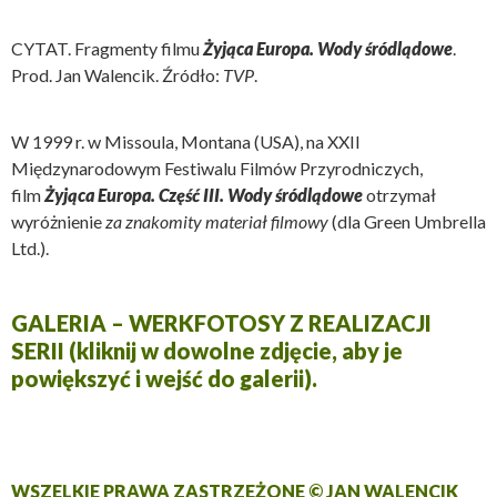
CYTAT. Fragmenty filmu
Żyjąca Europa. Wody śródlądowe
.
Prod. Jan Walencik. Źródło:
TVP
.
W 1999 r. w Missoula, Montana (USA), na XXII
Międzynarodowym Festiwalu Filmów Przyrodniczych,
film
Żyjąca Europa. Część III. Wody śródlądowe
otrzymał
wyróżnienie
za znakomity materiał filmowy
(dla Green Umbrella
Ltd.).
GALERIA – WERKFOTOSY Z REALIZACJI
SERII (kliknij w dowolne zdjęcie, aby je
powiększyć i wejść do galerii).
WSZELKIE PRAWA ZASTRZEŻONE © JAN WALENCIK