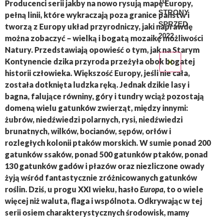
10
Producenci serii jakby na nowo rysują mapę Europy,
STRONY
pełną linii, które wykraczają poza granice państw i
SPRZED
tworzą z Europy układ przyrodniczy, jaki naprawdę
2022
można zobaczyć – wielką i bogatą mozaikę możliwości
Natury. Przedstawiają opowieść o tym, jak na Starym
Kontynencie dzika przyroda przeżyła obok bogatej
X
historii człowieka. Większość Europy, jeśli nie cała,
została dotknięta ludzka ręką. Jednak dzikie lasy i
bagna, falujące równiny, góry i tundry wciąż pozostają
domeną wielu gatunków zwierząt, między innymi:
żubrów, niedźwiedzi polarnych, rysi, niedźwiedzi
brunatnych, wilków, bocianów, sępów, orłów i
rozległych kolonii ptaków morskich. W sumie ponad 200
gatunków ssaków, ponad 500 gatunków ptaków, ponad
130 gatunków gadów i płazów oraz niezliczone owady
żyją wśród fantastycznie zróżnicowanych gatunków
roślin. Dziś, u progu XXI wieku, hasło
Europa
, to o wiele
więcej niż waluta, flaga i wspólnota. Odkrywając w tej
serii osiem charakterystycznych środowisk, mamy