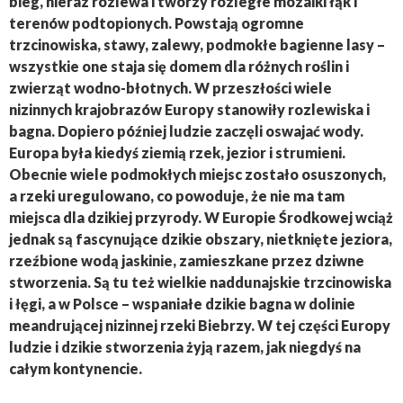
bieg, nieraz rozlewa i tworzy rozległe mozaiki łąk i
terenów podtopionych. Powstają ogromne
trzcinowiska, stawy, zalewy, podmokłe bagienne lasy –
wszystkie one staja się domem dla różnych roślin i
zwierząt wodno-błotnych. W przeszłości wiele
nizinnych krajobrazów Europy stanowiły rozlewiska i
bagna. Dopiero później ludzie zaczęli oswajać wody.
Europa była kiedyś ziemią rzek, jezior i strumieni.
Obecnie wiele podmokłych miejsc zostało osuszonych,
a rzeki uregulowano, co powoduje, że nie ma tam
miejsca dla dzikiej przyrody. W Europie Środkowej wciąż
jednak są fascynujące dzikie obszary, nietknięte jeziora,
rzeźbione wodą jaskinie, zamieszkane przez dziwne
stworzenia. Są tu też wielkie naddunajskie trzcinowiska
i łęgi, a w Polsce – wspaniałe dzikie bagna w dolinie
meandrującej nizinnej rzeki Biebrzy. W tej części Europy
ludzie i dzikie stworzenia żyją razem, jak niegdyś na
całym kontynencie.