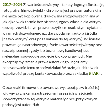
2017–2024
. Zawartość tej witryny – teksty, logotyp, ilustracje,
fotografie, filmy, dźwięki – chroniona jest prawem autorskim i
nie może być kopiowana, drukowana i rozpowszechniana w
jakiejkolwiek formie bez pisemnej zgody właściciela witryny
(poza przewidzianym prawem użytkiem osobistym, cytatami
w ramach dozwolonego użytku z podaniem autora i źródła
[nazwy witryny] oraz poza linkami do tej witryny). W świetle
prawa międzynarodowego, użycie zawartości tej witryny bez
naszej pisemnej zgody lub bez umowy handlowej jest
nielegalne i spowoduje podjęcie kroków prawnych. Nie
akceptujemy łamania prawa autorskiego i będziemy
zdecydowanie temu przeciwdziałać. W razie jakichkolwiek
wątpliwości proszę kontaktować się przez zakładkę
START
.
Obce znaki firmowe lub towarowe występujące w treści tej
witryny są znakami zastrzeżonymi przez ich właścicieli.
Wykorzystane w tej witrynie materiały obce, przy których
podany jest autor i/lub