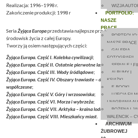
Realizacja: 1996–1998 r.
WIZJA AUTO
Zakończenie produkcji: 1998 r
PORTFOLIO:
NASZE
PRACE
Seria
Żyjąca Europa
przedstawia najlepsze przykłady ośmiu
PORTFOLIO:
środowisk życia z całej Europy.
NASZE PRACE
Tworzy ją osiem następujących części:
GALERIA
Żyjąca Europa.
Część I. Kolebka cywilizacji
;
FOTOGRAFII
Żyjąca Europa.
Część II. Ostatnie pierwotne lasy
;
SERIALE I F
Żyjąca Europa.
Część III. Wody śródlądowe
;
ALBUMY I
Żyjąca Europa.
Część IV. Obszary trawiaste – dawne i
KSIĄŻKI
współczesne
;
E-BOOKI
Żyjąca Europa.
Część V. Góry i wrzosowiska
;
UJĘCIA FIL
Żyjąca Europa.
Część VI. Morza i wybrzeża
;
I NAGRANIA A
Żyjąca Europa.
Część VII. Arktyka – kraina lodu i śniegu
;
BOŻENA I JA
Żyjąca Europa.
Część VIII. Mieszkańcy miast
.
WALENCIK – C
ARCHIWUM
ŻUBROWEJ