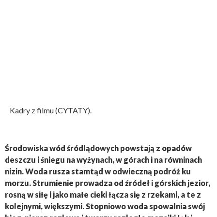
Kadry z filmu (CYTATY).
Środowiska wód śródlądowych powstają z opadów
deszczu i śniegu na wyżynach, w górach i na równinach
nizin. Woda rusza stamtąd w odwieczną podróż ku
morzu. Strumienie prowadza od źródeł i górskich jezior,
rosną w siłę i jako małe cieki łącza się z rzekami, a te z
kolejnymi, większymi. Stopniowo woda spowalnia swój