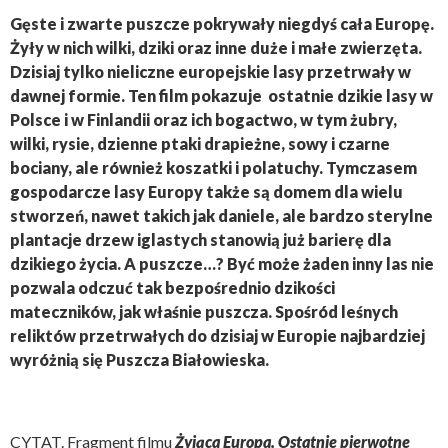
Gęste i zwarte puszcze pokrywały niegdyś cała Europę.
Żyły w nich wilki, dziki oraz inne duże i małe zwierzęta.
Dzisiaj tylko nieliczne europejskie lasy przetrwały w
dawnej formie. Ten film pokazuje
ostatnie dzikie lasy w
Polsce i w Finlandii oraz ich bogactwo, w tym żubry,
wilki, rysie, dzienne ptaki drapieżne, sowy i czarne
bociany, ale również koszatki i polatuchy. Tymczasem
gospodarcze lasy Europy także są domem dla wielu
stworzeń, nawet takich jak daniele, ale bardzo sterylne
plantacje drzew iglastych stanowią już barierę dla
dzikiego życia. A puszcze…? Być może żaden inny las nie
pozwala odczuć tak bezpośrednio dzikości
mateczników, jak właśnie puszcza. Spośród leśnych
reliktów przetrwałych do dzisiaj w Europie najbardziej
wyróżnią się Puszcza Białowieska.
CYTAT. Fragment filmu
Żyjąca Europa. Ostatnie pierwotne