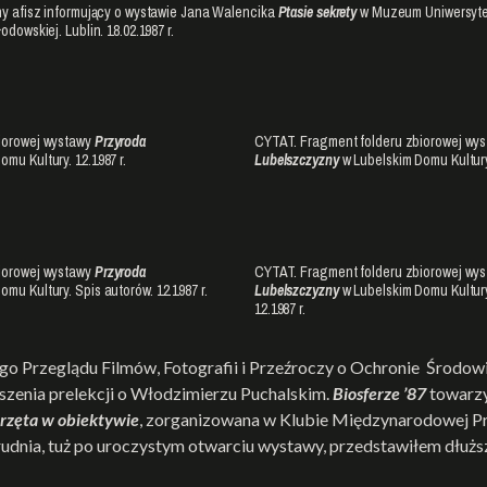
ny afisz informujący o wystawie Jana Walencika
Ptasie sekrety
w Muzeum Uniwersyte
odowskiej. Lublin. 18.02.1987 r.
iorowej wystawy
Przyroda
CYTAT. Fragment folderu zbiorowej wy
mu Kultury. 12.1987 r.
Lubelszczyzny
w Lubelskim Domu Kultury.
iorowej wystawy
Przyroda
CYTAT. Fragment folderu zbiorowej wy
mu Kultury. Spis autorów. 12.1987 r.
Lubelszczyzny
w Lubelskim Domu Kultury.
12.1987 r.
go Przeglądu Filmów, Fotografii i Przeźroczy o Ochronie Środow
szenia prelekcji o Włodzimierzu Puchalskim.
Biosferze ’87
towarzy
rzęta w obiektywie
, zorganizowana w Klubie Międzynarodowej Pras
rudnia, tuż po uroczystym otwarciu wystawy, przedstawiłem dłużs