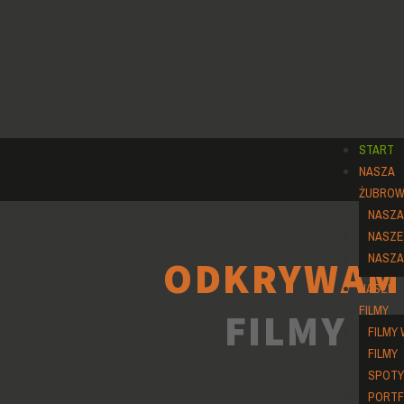
START
NASZA
ŻUBROW
NASZA 
NASZE
NASZA
ODKRYWAM
NASZE
FILMY
FILMY F
FILMY
FILMY
SPOTY
PORTF