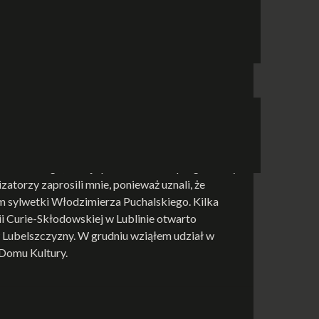
lska
, 09.1987 r.
lska
, 09.1987 r.
Puchalskiego, 6 maja przedstawiłem półgodzinny
atorzy zaprosili mnie, ponieważ uznali, że
m sylwetki Włodzimierza Puchalskiego. Kilka
i Curie-Skłodowskiej w Lublinie otwarto
w Lubelszczyzny. W grudniu wziąłem udział w
 Domu Kultury.