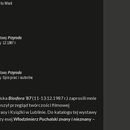
tu Marii
stawy
Przyroda
 12.1987 r.
stawy
Przyroda
 Spis prac i autorów.
iska
Biosfera ’87
(11-13.12.1987 r.) zaprosili mnie
szył przegląd twórczości filmowej
y i Książki w Lublinie. Do katalogu tej wystawy
zy esej
Włodzimierz Puchalski znany i nieznany –