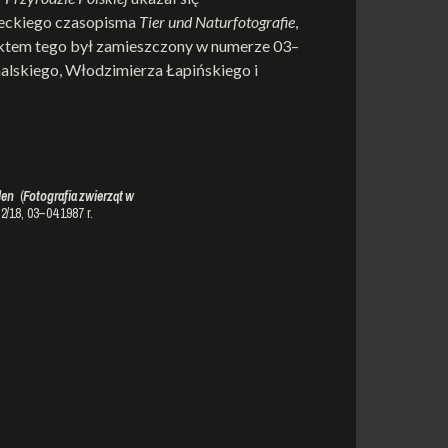
ieckiego czasopisma
Tier und Naturfotografie
,
Efektem tego był zamieszczony w numerze 03–
halskiego, Włodzimierza Łapińskiego i
len
(
Fotografia zwierząt w
 2/18, 03–04.1987 r.