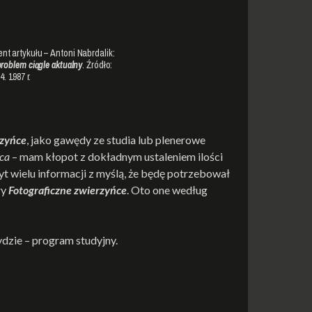
t artykułu – Antoni Nabrdalik:
roblem ciągle aktualny
. Źródło:
04. 1987 r.
rzyńce
, jako gawędy ze studia lub plenerowe
ca
– mam kłopot z dokładnym ustaleniem ilości
yt wielu informacji z myślą, że będę potrzebował
ry
Fotograficzne zwierzyńce
. Oto one według
ydzie – program studyjny.