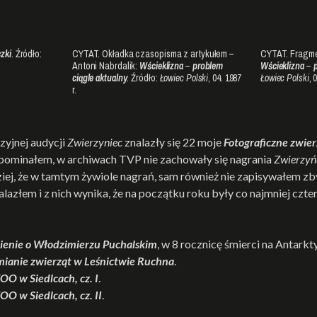
zki
. Źródło:
CYTAT. Okładka czasopisma z artykułem –
CYTAT. Fragmen
Antoni Nabrdalik:
Wścieklizna
–
problem
Wścieklizna
–
p
ciągle aktualny
. Źródło:
Łowiec Polski
, 04. 1987
Łowiec Polski
, 
r.
zyjnej audycji
Zwierzyniec
znalazły się 22 moje
Fotograficzne zwie
wspominałem, w archiwach TVP nie zachowały się nagrania
Zwierzyń
ziej, że w tamtym żywiole nagrań, sam również nie zapisywałem zb
nalazłem i z nich wynika, że na początku roku były co najmniej czte
enie o Włodzimierzu Puchalskim
, w 8 rocznicę śmierci na Antarkt
ianie zwierząt w Leśnictwie Ruchna
.
OO w Siedlcach, cz. I
.
OO w Siedlcach, cz. II
.