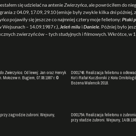
stałem się udzielać na antenie
Zwierzyńca
, ale powróciłem do nie
rania z 04.09, 17.09, 29.10 (emisje były zwykle kilka dni później
yńca
pojawiły się jeszcze co najmniej cztery moje felietony:
Ptaki 
w Wejsunach – 14.09.1987 r.),
Jeleń milu
i
Daniele
. Później było je
cznych zwierzyńców – tych studyjnych i filmowych. Wkrótce, w 1
 do
Zwierzyńca
. Od lewej: Jan oraz Henryk
D001748. Realizacja felietonu o odłow
. Mołożew n. Bugiem, 07.08.1987 r. ©
Kot i Rafał Kuczborski z Koła Ornitolo
Bożena Walencik 2018.
 przy zagrodzie żubroni. Wejsuny,
D001754. Realizacja felietonu o żubron
przy stadzie żubroni. Wejsuny, 14.09.19