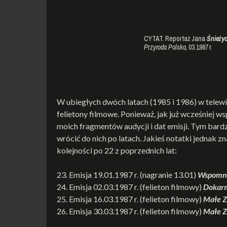
CYTAT. Reportaż Jana
Śnieżyc
Przyroda
Polska
, 03.1987 r.
W ubiegłych dwóch latach (1985 i 1986) w telewi
felietony filmowe. Ponieważ, jak już wcześniej 
moich fragmentów audycji i dat emisji. Tym bard
wrócić do nich po latach. Jakieś notatki jednak z
kolejności po 22 z poprzednich lat:
23. Emisja 19.01.1987 r. (nagranie 13.01)
Wspomni
24. Emisja 02.03.1987 r. (felieton filmowy)
Dokarm
25. Emisja 16.03.1987 r. (felieton filmowy)
Małe Z
26. Emisja 30.03.1987 r. (felieton filmowy)
Małe Z