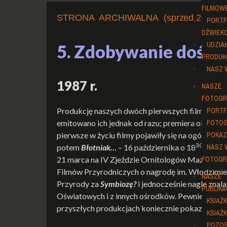
FILMOW
STRONA ARCHIWALNA (sprzed 2022 r.)
PORTF
DŹWIĘK
UDZIA
5. Zdobywanie doświa
PRODUK
NASZ 
1987 r.
NASZE
FOTOGR
PORTF
Produkcję naszych dwóch pierwszych filmów (
Sy
FOTOG
emitowano ich jednak od razu; premiera obydwu m
POKAZ
pierwsze w życiu filmy pojawiły się na ogólnopols
30
NASZ 
potem
Błotniak…
– 16 października o 18
, w ty
FOTOGR
21 marca na IV Zjeździe Ornitologów Mazowsza w
Filmów Przyrodniczych o nagrodę im. Włodzimierz
NASZE
Przyrody za
Symbiozę?
i jednocześnie nagle zna
PUBLIKA
Oświatowych i z innych ośrodków. Pewnie, że był
KSIĄŻ
przyszłych produkcjach koniecznie pokazać sw
KSIĄŻK
POZOS