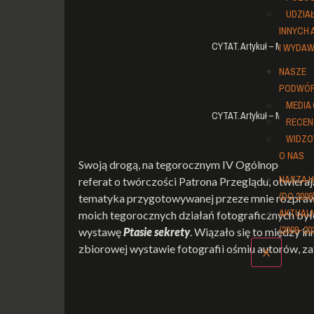
UDZIA
INNYCH
CYTAT. Artykuł – Małgorza
I WYDA
NASZE
PODWÓ
MEDIA
CYTAT. Artykuł – Małgorza
RECEN
WIDZO
O NAS
Swoją drogą, na tegorocznym IV Ogólnopolskim 
NASZA H
referat o twórczości Patrona Przeglądu, otwiera
(DO 2009
tematyka przygotowywanej przeze mnie rozprawy 
AKTUAL
moich tegorocznych działań fotograficznych był
(2009–20
wystawę
Ptasie sekrety
. Wiązało się to między i
zbiorowej wystawie fotografii ośmiu autorów, z
X