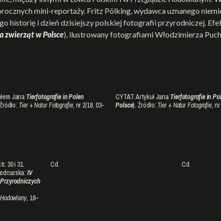
rocznych mini-reportaży. Fritz Põlking, wydawca uznanego niem
 historię i dzień dzisiejszy polskiej fotografii przyrodniczej. 
a zwierząt w Polsce
), ilustrowany fotografiami Włodzimierza Puc
kułem Jana
Tierfotografie in Polen
CYTAT. Artykuł Jana
Tierfotografie in Po
 Źródło:
Tier + Natur Fotografie
, nr 2/18, 03–
Polsce
). Źródło:
Tier + Natur Fotografie
, nr
. 30 i 31.
Cd.
Cd.
Bednarska:
IV
 Przyrodniczych
 Hodowlany
, 16–