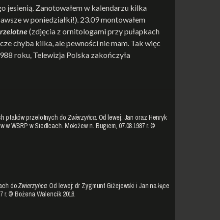
go jesienią. Zanotowałem w kalendarzu kilka
, zawsze w poniedziałki!). 23.09 montowałem
przelotne
(zdjęcia z ornitologami przy pułapkach
szcze chyba kilka, ale pewności nie mam. Tak więc
988 roku, Telewizja Polska zakończyła
ach ptaków przelotnych do
Zwierzyńca
. Od lewej: Jan oraz Henryk
gów w WSRP w Siedlcach. Mołożew n. Bugiem, 07.08.1987 r. ©
iach do
Zwierzyńca
. Od lewej: dr Zygmunt Giżejewski i Jan na łące
87 r. © Bożena Walencik 2018.