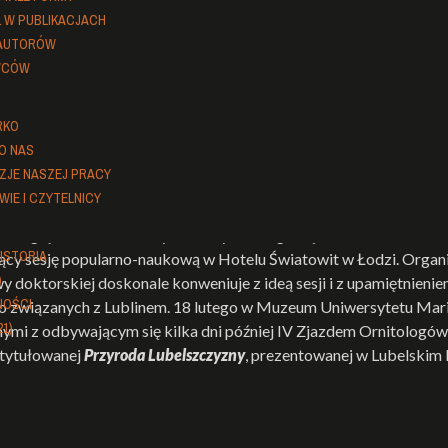
Ł W PUBLIKACJACH
 AUTORÓW
ta Giżejewska:
IV Ogólnopolski Przegląd Filmów Przyrodniczych
. Źródło:
Przyroda Po
WCÓW
RKO
 O NAS
ta Giżejewska:
IV Ogólnopolski Przegląd Filmów Przyrodniczych
. Źródło:
Przyroda Po
ZJE NASZEJ PRACY
WIE I CZYTELNICY
Przeglądzie Filmów Przyrodniczych o nagrodę im. Włodzimierza 
ISTORIA
jący sesję popularno-naukową w Hotelu Światowit w Łodzi. Organiz
)
doktorskiej doskonale konweniuje z ideą sesji i z upamiętnienie
NOŚCI
o związanych z Lublinem. 18 lutego w Muzeum Uniwersytetu Mari
21)
nnymi z odbywającym się kilka dni później IV Zjazdem Ornitologó
atytułowanej
Przyroda Lubelszczyzny
, prezentowanej w Lubelskim