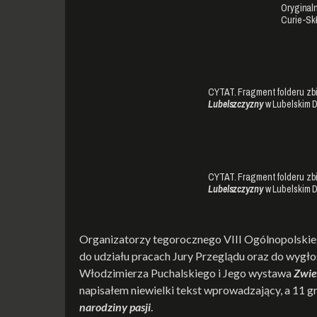
Oryginal
Curie-Skł
CYTAT. Fragment folderu zb
Lubelszczyzny
w Lubelskim Do
CYTAT. Fragment folderu zb
Lubelszczyzny
w Lubelskim Do
Organizatorzy tegorocznego VIII Ogólnopolskie
do udziału pracach Jury Przeglądu oraz do wygło
Włodzimierza Puchalskiego i Jego wystawa
Zwie
napisałem niewielki tekst wprowadzający, a 11 g
narodziny pasji
.