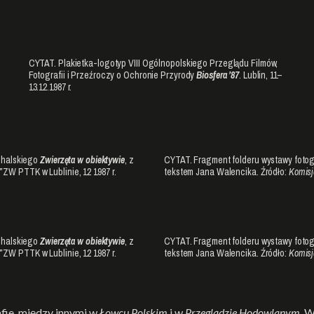
CYTAT. Plakietka-logotyp VIII Ogólnopolskiego Przeglądu Filmów,
Fotografii i Przeźroczy o Ochronie Przyrody
Biosfera ’87
. Lublin, 11–
13.12.1987 r.
chalskiego
Zwierzęta w obiektywie
, z
CYTAT. Fragment folderu wystawy fotog
”
ZW PTTK w Lublinie, 12 1987 r.
tekstem Jana Walencika. Źródło:
Komisja
chalskiego
Zwierzęta w obiektywie
, z
CYTAT. Fragment folderu wystawy fotog
”
ZW PTTK w Lublinie, 12 1987 r.
tekstem Jana Walencika. Źródło:
Komisja
fie, między innymi w
Łowcu Polskim
i w
Przeglądzie Hodowlanym
. 