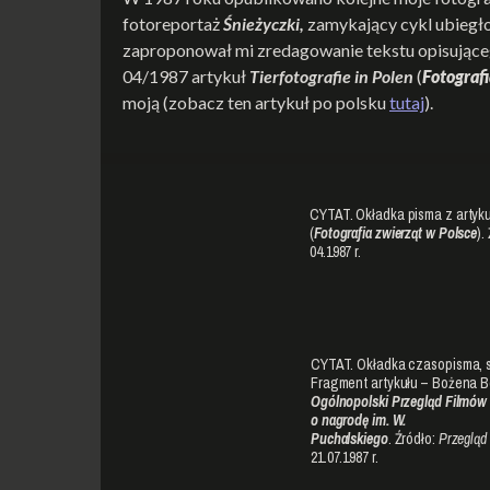
fotoreportaż
Śnieżyczki,
zamykający cykl ubiegło
zaproponował mi zredagowanie tekstu opisującego
04/1987 artykuł
Tierfotografie in Polen
(
Fotografi
moją (zobacz ten artykuł po polsku
tutaj
).
CYTAT. Okładka pisma z arty
(
Fotografia zwierząt w Polsce
).
04.1987 r.
CYTAT. Okładka czasopisma, str
Fragment artykułu – Bożena 
Ogólnopolski Przegląd Filmów
o nagrodę im. W.
Puchalskiego
. Źródło:
Przegląd
21.07.1987 r.