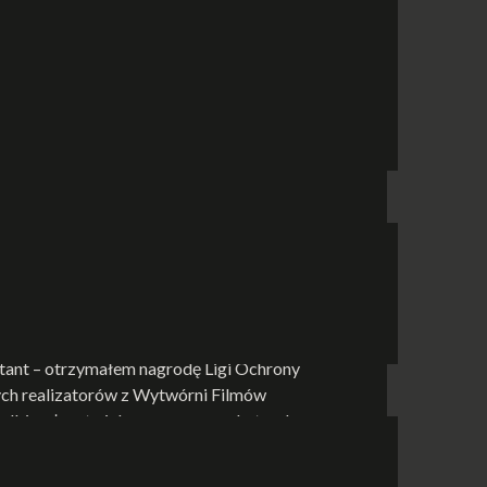
malnie na samym początku 1987 roku. Nie
o po latach marzeń i dążeń, stworzone przez nas
30
8
, w programie 1 TVP, w cyklu Małe kino,
cześniej. Najpierw przedstawiłem obydwa filmy
ch do Łodzi, na IV Ogólnopolski Przegląd
iutant – otrzymałem nagrodę Ligi Ochrony
ych realizatorów z Wytwórni Filmów
 odbierałem to jako ogromną zachętę, aby w