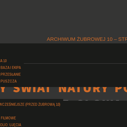
ARCHIWUM ŻUBROWEJ 10 – ST
A 10
BAZA I EKIPA
 PRZESŁANIE
 PUSZCZA
Y ŚWIAT NATURY P
OTOGRAFIE SŁOWA
 WCZEŚNIEJSZE (PRZED ŻUBROWĄ 10)
 FILMOWE
OLIO: UJĘCIA