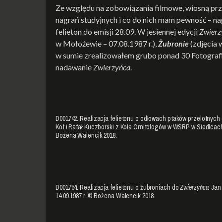
Ze względu na zobowiązania filmowe, wiosną prze
nagrań studyjnych i co do nich mam pewność – nag
felieton do emisji 28.09. W jesiennej edycji
Zwierz
w Mołożewie – 07.08.1987 r.),
Żubronie
(zdjęcia 
w sumie zrealizowałem grubo ponad 30 Fotografi
nadawanie
Zwierzyńca
.
D001742. Realizacja felietonu o odłowach ptaków przelotnych
Kot i Rafał Kuczborski z Koła Ornitologów w WSRP w Siedlcach
Bożena Walencik 2018.
D001754. Realizacja felietonu o żubroniach do
Zwierzyńca
. Jan
14.09.1987 r. © Bożena Walencik 2018.