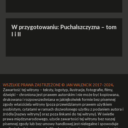
W przygotowaniu: Puchalszczyzna – tom
I i II
WSZELKIE PRAWA ZASTRZEŻONE ©
JAN WALENCIK 2017–2024
.
Zawartość tej witryny – teksty, logotyp, ilustracje, fotografie, filmy,
dźwięki – chroniona jest prawem autorskim i nie może być kopiowana,
drukowana i rozpowszechniana w jakiejkolwiek formie bez pisemnej
zgody właściciela witryny (poza przewidzianym prawem użytkiem
osobistym, cytatami w ramach dozwolonego użytku z podaniem autora i
źródła [nazwy witryny] oraz poza linkami do tej witryny). W świetle
prawa międzynarodowego, użycie zawartości tej witryny bez naszej
pisemnej zgody lub bez umowy handlowej jest nielegalne i spowoduje