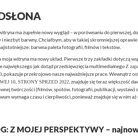
DSŁONA
 witryna ma zupełnie nowy wygląd – w porównaniu do pierwszej, do
 i niezbyt barwny. Chciałbym, aby w takiej skromniejszej oprawie m
jistotniejsze: barwna paleta fotografii, filmów i tekstów.
 moja witryna ma
nowy układ. Pierwsze trzy zakładki dotyczą ws
ie największego jak dotąd przedsięwzięcia multimedialnego
Z zap
, pokazuje przekrojowo nasze najważniejsze prace. Wewnątrz ost
O
, znajduje się teraz większość d
J 10, STRONY SPRZED 2022
nej twórczości (filmów, spotów, fotografii, publikacji, wystaw) or
iwum wymaga czasu i cierpliwości, ponieważ znajduje się w nim a
G: Z MOJEJ PERSPEKTYWY – najnowsz