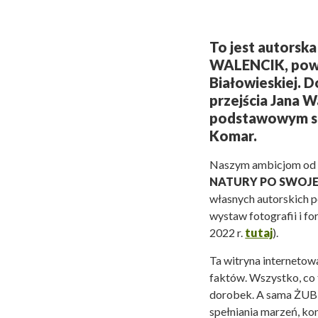
To jest autorsk
WALENCIK
, po
Białowieskiej. Do
przejścia Jana 
podstawowym skł
Komar.
Naszym ambicjom od la
NATURY PO SWOJEM
własnych autorskich p
wystaw fotografii i f
2022 r.
tutaj
).
Ta witryna internetowa
faktów. Wszystko, co 
dorobek. A sama ŻUBR
spełniania marzeń, ko