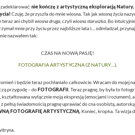
 zadeklarować:
nie kończę z artystyczną eksploracją Natury
ycia!
Czuję, że przyszła do mnie wiosna. Tak jak
wiosną życia
nazy
 teraz ani chybił
wiosna druga
, czyli
wiosna staruszka
. Bo intuicyjn
rzymał mnie przy życiu przez najbliższe lata i… odmładzał, przyn
nie nazwałem tak:
CZAS NA NOWĄ PASJĘ!
FOTOGRAFIA ARTYSTYCZNA (Z NATURY…).
omień i będzie teraz pochłaniało całkowicie. Wracam do mojej na
czą przygodę – do
FOTOGRAFII
. Teraz pragnę, by była to fotog
a
, kształtowana wyłącznie moją ekspresją (emocjami i rozumem), a
, z pełną świadomością pragnę uprawiać do cna osobistą, autorską
WNĄ FOTOGRAFIĘ ARTYSTYCZNĄ
. Koniec, kropka. Ta wizja
witryna.