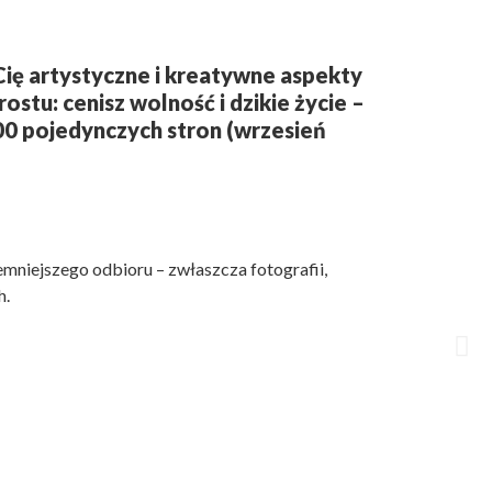
ą Cię artystyczne i kreatywne aspekty
ostu: cenisz wolność i dzikie życie –
500 pojedynczych stron (wrzesień
emniejszego odbioru – zwłaszcza fotografii,
h.