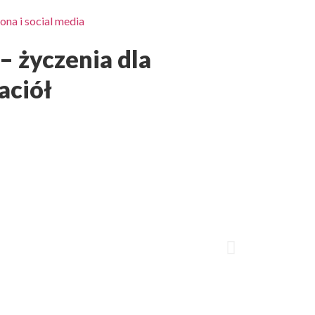
ona i social media
– życzenia dla
aciół