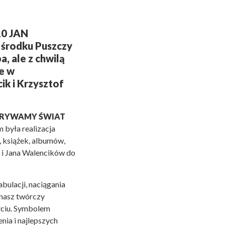
0 JAN
 środku Puszczy
a, ale z chwilą
e w
ik i Krzysztof
RYWAMY ŚWIAT
 była realizacja
, książek, albumów,
y i Jana Walencików do
abulacji, naciągania
 nasz twórczy
yciu. Symbolem
nia i najlepszych