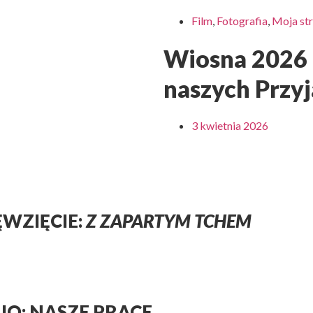
Film
,
Fotografia
,
Moja str
Wiosna 2026 
naszych Przyj
3 kwietnia 2026
ĘWZIĘCIE:
Z ZAPARTYM TCHEM
LIO: NASZE PRACE