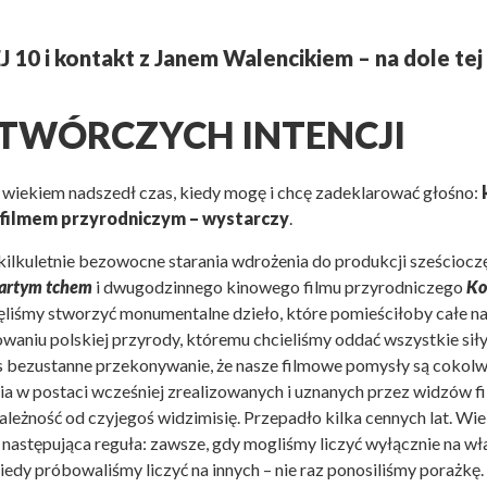
0 i kontakt z Janem Walencikiem – na dole tej
TWÓRCZYCH INTENCJI
 wiekiem nadszedł czas, kiedy mogę i chcę zadeklarować głośno:
 filmem przyrodniczym – wystarczy
.
ilkuletnie bezowocne starania wdrożenia do produkcji sześciocz
partym tchem
i dwugodzinnego kinowego filmu przyrodniczego
Ko
ęliśmy stworzyć monumentalne dzieło, które pomieściłoby całe na
waniu polskiej przyrody, któremu chcieliśmy oddać wszystkie siły 
s bezustanne przekonywanie, że nasze filmowe pomysły są cokol
nia w postaci wcześniej zrealizowanych i uznanych przez widzów fil
zależność od czyjegoś widzimisię. Przepadło kilka cennych lat. Wi
ę następująca reguła: zawsze, gdy mogliśmy liczyć wyłącznie na wł
iedy próbowaliśmy liczyć na innych – nie raz ponosiliśmy porażkę.