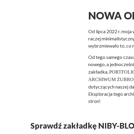
NOWA O
Od lipca 2022 r. moja
raczej minimalistyczny
wybrzmiewało to, co na
Od tego samego czasu
nowego, a jednocześn
zakładka,
PORTFOLI
ARCHIWUM ŻUBROWE
dotyczących naszej daw
Eksploracja tego arch
stron!
Sprawdź zakładkę NIBY-BLO