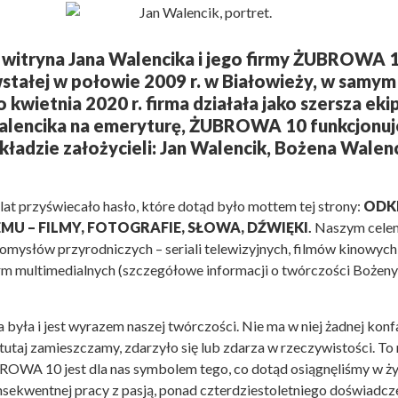
a witryna
Jana Walencika
i jego firmy
ŻUBROWA 1
wstałej w połowie 2009 r. w Białowieży, w samym
 kwietnia 2020 r. firma działała jako szersza ekip
Walencika na emeryturę, ŻUBROWA 10 funkcjonuj
adzie założycieli: Jan Walencik, Bożena Walenc
t przyświecało hasło, które dotąd było mottem tej strony:
ODK
U – FILMY, FOTOGRAFIE, SŁOWA, DŹWIĘKI
.
Naszym celem
omysłów przyrodniczych – seriali telewizyjnych, filmów kinowych
orm multimedialnych (szczegółowe informacji o twórczości Bożen
 była i jest wyrazem naszej twórczości. Nie ma w niej żadnej konf
tutaj zamieszczamy, zdarzyło się lub zdarza w rzeczywistości. To
OWA 10 jest dla nas symbolem tego, co dotąd osiągnęliśmy w ż
nsekwentnej pracy z pasją, ponad czterdziestoletniego doświadcze