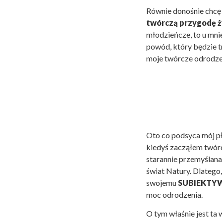
Równie donośnie chcę
twórczą przygodę ż
młodzieńcze, to u mnie
powód, który będzie t
moje twórcze odrodze
Oto co podsyca mój pł
kiedyś zacząłem twór
starannie przemyślan
świat Natury. Dlatego
swojemu
SUBIEKTY
moc odrodzenia.
O tym właśnie jest ta 