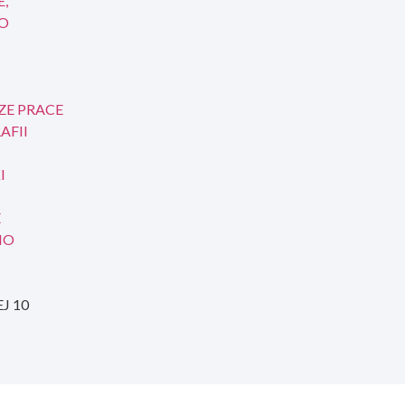
E,
ŁO
ZE PRACE
AFII
I
E
IO
J 10