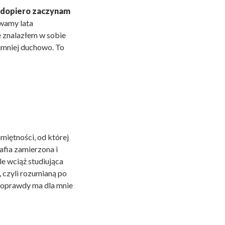
, dopiero zaczynam
wamy lata
ie znalazłem w sobie
ajmniej duchowo. To
miętności, od której
rafia
zamierzona i
le wciąż studiująca
, czyli rozumianą po
 doprawdy ma dla mnie