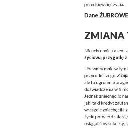
przedsięwzięć życia.
Dane ŻUBROWEJ 1
ZMIANA 
Nieuchronnie, razem z
życiową przygodę z
Upewniły mnie w tym k
przyrodniczego
Z za
ale to ogromnie pragn
doświadczenia w filmo
Jednak zniechęciło na
jaki taki kredyt zaufa
wreszcie zniechęciła 
życiu potwierdzała si
osiągaliśmy sukcesy, k