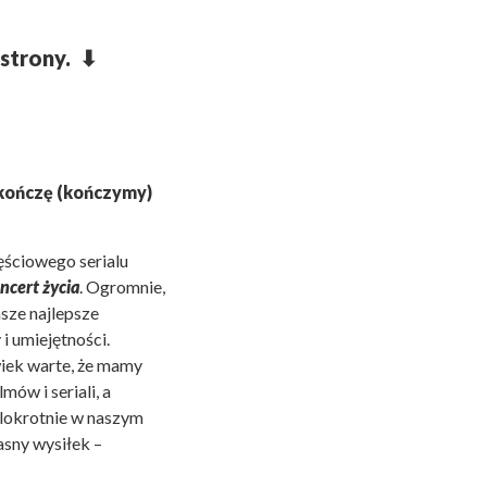
 strony.
⬇︎
kończę (kończymy)
ęściowego serialu
ncert życia
. Ogromnie,
sze najlepsze
i umiejętności.
wiek warte, że mamy
mów i seriali, a
elokrotnie w naszym
asny wysiłek –