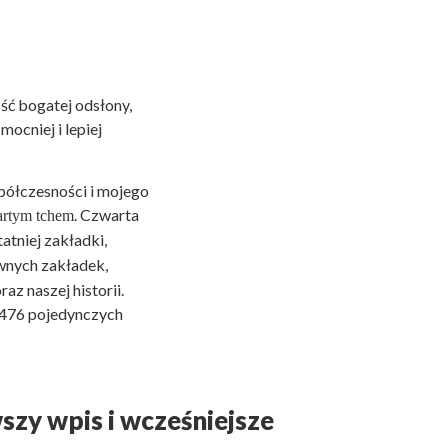
ść bogatej odsłony,
ocniej i lepiej
półczesności i mojego
. Czwarta
artym tchem
atniej zakładki,
awnych zakładek,
az naszej historii.
ż 476 pojedynczych
y wpis i wcześniejsze