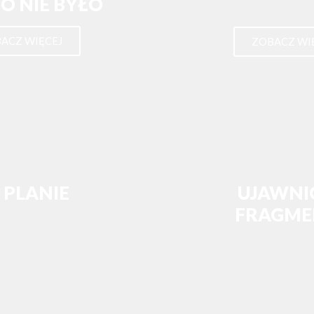
O NIE BYŁO
ACZ WIĘCEJ
ZOBACZ WI
 PLANIE
UJAWNI
FRAGME
ACZ WIECEJ
ZOBACZ WI