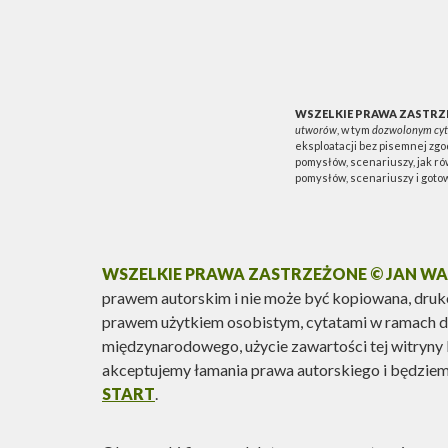
WSZELKIE PRAWA ZASTRZE
utworów
, w tym
dozwolonym cy
eksploatacji bez pisemnej zgo
pomysłów, scenariuszy, jak r
pomysłów, scenariuszy i gotow
WSZELKIE PRAWA ZASTRZEŻONE © JAN WAL
prawem autorskim i nie może być kopiowana, druk
prawem użytkiem osobistym, cytatami w ramach doz
międzynarodowego, użycie zawartości tej witryny 
akceptujemy łamania prawa autorskiego i będziem
START
.