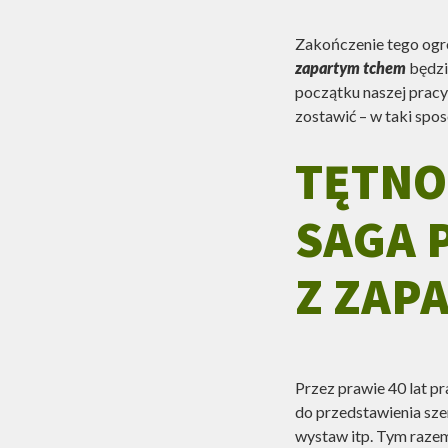
Zakończenie tego ogro
zapartym tchem
będzi
początku naszej pracy
zostawić – w taki spo
TĘTNO
SAGA 
Z ZAP
Przez prawie 40 lat p
do przedstawienia sze
wystaw itp. Tym razem