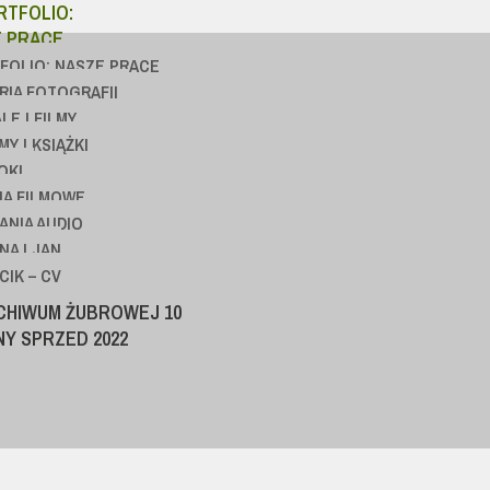
RTFOLIO:
 PRACE
FOLIO: NASZE PRACE
RIA FOTOGRAFII
LE I FILMY
Y I KSIĄŻKI
OKI
IA FILMOWE
ANIA AUDIO
NA I JAN
IK – CV
CHIWUM ŻUBROWEJ 10
Y SPRZED 2022