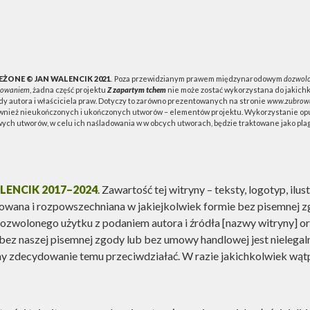
ŻONE © JAN WALENCIK 2021
Poza przewidzianym prawem międzynarodowym
dozwolo
.
towaniem
, żadna część projektu
Z zapartym tchem
nie może zostać wykorzystana do jakichk
dy autora i właściciela praw. Dotyczy to zarówno prezentowanych na stronie
www.zubrow
ównież nieukończonych i ukończonych utworów – elementów projektu. Wykorzystanie opu
ych utworów, w celu ich naśladowania w w obcych utworach, będzie traktowane jako plagi
ENCIK 2017–2024
. Zawartość tej witryny – teksty, logotyp, ilus
owana i rozpowszechniana w jakiejkolwiek formie bez pisemnej z
wolonego użytku z podaniem autora i źródła [nazwy witryny] oraz
bez naszej pisemnej zgody lub bez umowy handlowej jest nielega
y zdecydowanie temu przeciwdziałać. W razie jakichkolwiek wąt