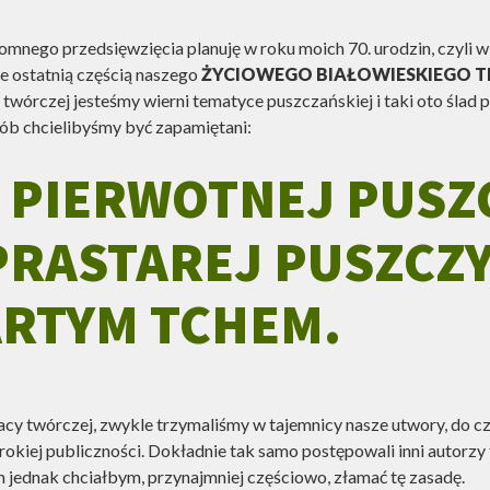
mnego przedsięwzięcia planuję w roku moich 70. urodzin, czyli 
e ostatnią częścią naszego
ŻYCIOWEGO BIAŁOWIESKIEGO 
 twórczej jesteśmy wierni tematyce puszczańskiej i taki oto ślad
sób chcielibyśmy być zapamiętani:
 PIERWOTNEJ PUSZC
PRASTAREJ PUSZCZY
ARTYM TCHEM.
racy twórczej, zwykle trzymaliśmy w tajemnicy nasze utwory, do c
rokiej publiczności. Dokładnie tak samo postępowali inni autorzy 
 jednak chciałbym, przynajmniej częściowo, złamać tę zasadę.