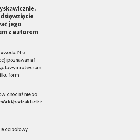
łyskawicznie.
dsięwzięcie
wać jego
zem z autorem
 powodu. Nie
ocji poznawania i
z gotowymi utworami
ilku form
w, chociaż nie od
komórki/podzakładki:
nie od połowy