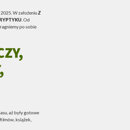
w 2025. W założeniu
Z
TRYPTYKU
. Od
 pragniemy po sobie
ZY,
,
zasu, aż były gotowe
filmów, książek,