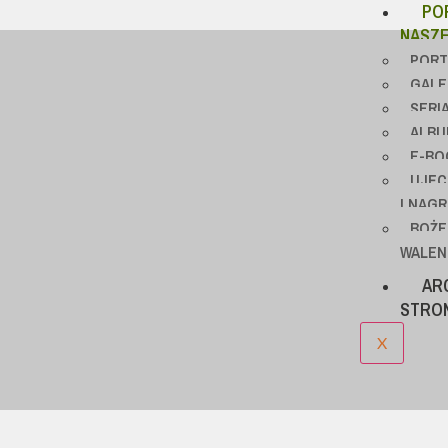
PO
NASZE
PORT
GALE
SERIA
ALBUM
E-BO
UJĘC
I NAGR
BOŻE
WALENC
AR
STRON
X