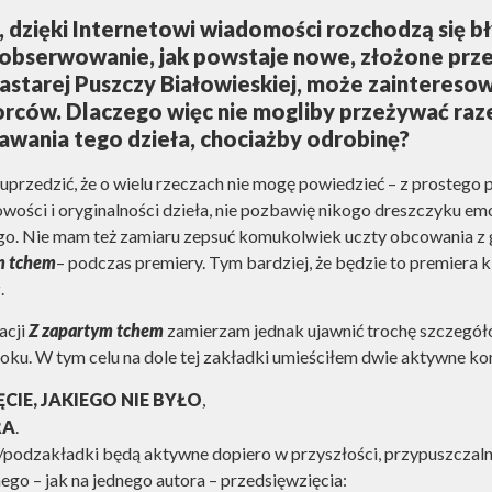
ł, dzięki Internetowi wiadomości rozchodzą się b
obserwowanie, jak powstaje nowe, złożone prze
rastarej Puszczy Białowieskiej, może zaintereso
orców. Dlaczego więc nie mogliby przeżywać ra
wania tego dzieła, chociażby odrobinę?
e uprzedzić, że o wielu rzeczach nie mogę powiedzieć – z prostego
owości i oryginalności dzieła, nie pozbawię nikogo dreszczyku em
go. Nie mam też zamiaru zepsuć komukolwiek uczty obcowania 
m tchem
– podczas premiery. Tym bardziej, że będzie to premiera k
.
acji
Z zapartym tchem
zamierzam jednak ujawnić trochę szczegółó
kroku. W tym celu na dole tej zakładki umieściłem dwie aktywne 
CIE, JAKIEGO NIE BYŁO
,
RA
.
/podzakładki będą aktywne dopiero w przyszłości, przypuszczal
ego – jak na jednego autora – przedsięwzięcia: