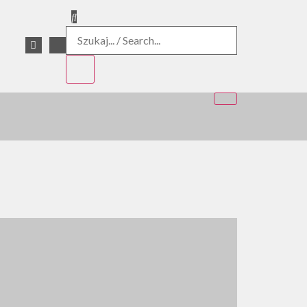
marca 2021 roku ROZPOCZĄŁEM
ywatne
: