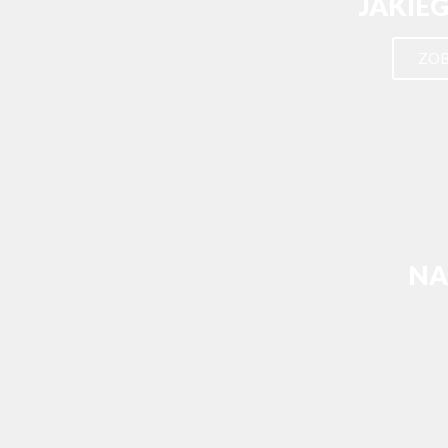
JAKIEG
ZOB
NA
ZOB