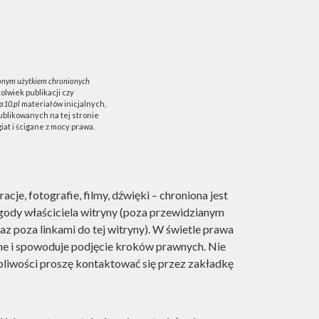
nym użytkiem chronionych
olwiek publikacji czy
a10.pl
materiałów inicjalnych,
blikowanych na tej stronie
at i ścigane z mocy prawa.
tracje, fotografie, filmy, dźwięki – chroniona jest
gody właściciela witryny (poza przewidzianym
 poza linkami do tej witryny). W świetle prawa
lne i spowoduje podjęcie kroków prawnych. Nie
pliwości proszę kontaktować się przez zakładkę