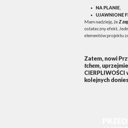
NA PLANIE
,
UJAWNIONE 
Mam nadzieję, że
Z za
ostateczny efekt. Jed
elementów projektu zd
Zatem,
nowi Prz
tchem
, uprzejm
CIERPLIWOŚCI w 
kolejnych donies
PRZEDS