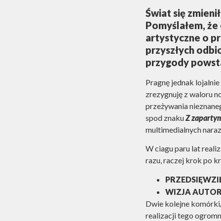
Świat się zmieni
Pomyślałem, że 
artystyczne o p
przyszłych odbi
przygody powsta
Pragnę jednak lojalni
zrezygnuję z waloru n
przeżywania nieznane
spod znaku
Z zaparty
multimedialnych naraz
W ciagu paru lat realiz
razu, raczej krok po 
PRZEDSIĘWZIĘ
WIZJA AUTO
Dwie kolejne komórki
realizacji tego ogromn