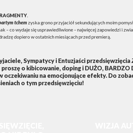
FRAGMENTY
.
partym tchem
zyska grono przyjaciół sekundujących moim pomysł
nak – co wydaje się usprawiedliwione – najwięcej zapowiedzi i zw
radzę dopiero w ostatnich miesiącach przed premierą.
yjaciele
,
Sympatycy
i
Entuzjaści
przedsięwzięcia
ie proszę o kibicowanie, doping i DUŻO, BARDZ
oczekiwaniu na emocjonujące efekty. Do zobac
ieniach o tym przedsięwzięciu!
IĘWZIĘCIE,
WIZJA A