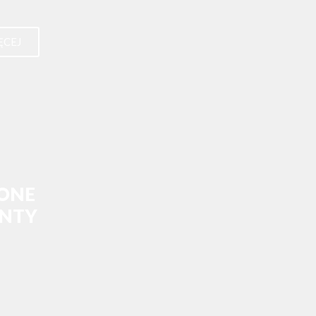
ĘCEJ
ONE
NTY
ECEJ