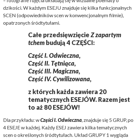
– fotografie i ujęcia układają się w wizualne poematy o
dzikości. W każdym ESEJU znajduje się kilka funkcjonalnych
SCEN (odpowiedników scen w konwencjonalnym filmie),
opatrzonych śródtytułami.
Całe przedsięwzięcie
Z zapartym
tchem
budują 4 CZĘŚCI:
Część I. Odwieczna,
Część II. Tętniąca,
Część III. Magiczna,
Część IV. Cywilizowana,
z których każda zawiera 20
tematycznych ESEJÓW. Razem jest
to aż 80 ESEJÓW!
Dla przykładu: w
Części I. Odwieczna
, znajduje się 5 GRUP, po
4 ESEJE w każdej. Każdy ESEJ zawiera kilka tematycznych
scen o określonych śródtytułach. Układ GRUPY 1 wygląda