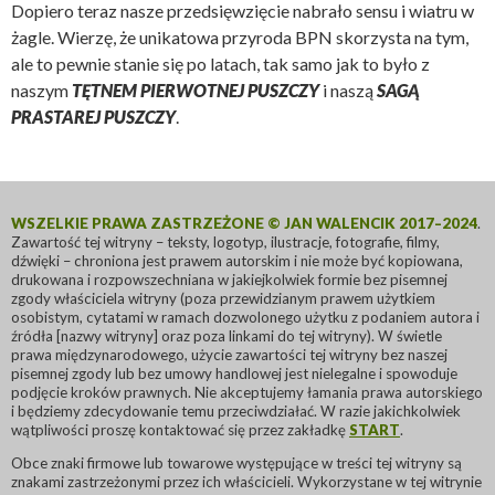
Dopiero teraz nasze przedsięwzięcie nabrało sensu i wiatru w
żagle. Wierzę, że unikatowa przyroda BPN skorzysta na tym,
ale to pewnie stanie się po latach, tak samo jak to było z
naszym
TĘTNEM PIERWOTNEJ PUSZCZY
i naszą
SAGĄ
PRASTAREJ PUSZCZY
.
WSZELKIE PRAWA ZASTRZEŻONE © JAN WALENCIK 2017–2024
.
Zawartość tej witryny – teksty, logotyp, ilustracje, fotografie, filmy,
dźwięki – chroniona jest prawem autorskim i nie może być kopiowana,
drukowana i rozpowszechniana w jakiejkolwiek formie bez pisemnej
zgody właściciela witryny (poza przewidzianym prawem użytkiem
osobistym, cytatami w ramach dozwolonego użytku z podaniem autora i
źródła [nazwy witryny] oraz poza linkami do tej witryny). W świetle
prawa międzynarodowego, użycie zawartości tej witryny bez naszej
pisemnej zgody lub bez umowy handlowej jest nielegalne i spowoduje
podjęcie kroków prawnych. Nie akceptujemy łamania prawa autorskiego
i będziemy zdecydowanie temu przeciwdziałać. W razie jakichkolwiek
wątpliwości proszę kontaktować się przez zakładkę
START
.
Obce znaki firmowe lub towarowe występujące w treści tej witryny są
znakami zastrzeżonymi przez ich właścicieli. Wykorzystane w tej witrynie