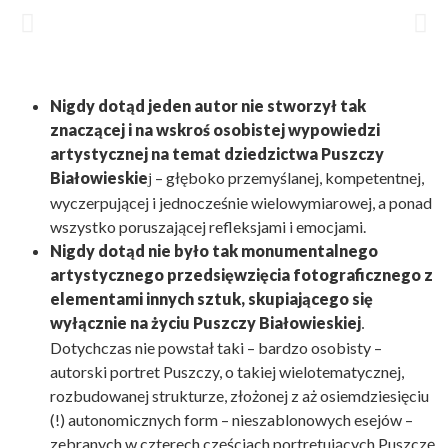
Nigdy dotąd jeden autor nie stworzył tak
znaczącej i na wskroś osobistej wypowiedzi
artystycznej na temat dziedzictwa Puszczy
Białowieskie
– głęboko przemyślanej, kompetentnej,
j
wyczerpującej i jednocześnie wielowymiarowej, a ponad
wszystko poruszającej refleksjami i emocjami.
Nigdy dotąd nie było tak monumentalnego
artystycznego przedsięwzięcia fotograficznego z
elementami innych sztuk, skupiającego się
wyłącznie na życiu Puszczy Białowieskiej
.
Dotychczas nie powstał taki – bardzo osobisty –
autorski portret Puszczy, o takiej wielotematycznej,
rozbudowanej strukturze, złożonej z aż osiemdziesięciu
(!) autonomicznych form – nieszablonowych esejów –
zebranych w czterech częściach portretujących Puszczę.