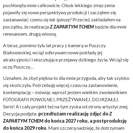
pochłonęła mnie całkowicie. Obok lekkiego zmęczenia
pojawiły się nowe perspektywy produkcji i zacząłem się
zastanawiać:
czemu się tak śpieszę?
Przecież zakładałem na
początku, że realizacja
Z ZAPARTYM TCHEM
będzie dla mnie
renesansem, drugą wiosną.
A teraz, pomimo tylu lat pracy z kamerą w Puszczy
Białowieskiej, wciąż odkrywam nowe pokłady jej
atrakcyjności i ekscytujące przejawy dzikiego życia. Wciąż się
uczę Puszczy…
Uznałem, że zbyt piękna to dla mnie przygoda, aby tak szybko
się skończyła. Potrzebuję więcej czasu na zastanowienie,
kontemplację – mówiąc wprost jestem wielkim zwolennikiem
FOTOGRAFII POWOLNEJ
, PRZEŻYWANEJ, DOJRZAŁEJ.
Serio! A i cały projekt też na tym zyska od strony artystycznej.
Decyzja podjęta:
przedłużam realizację zdjęć do
Z
ZAPARTYM TCHEM
do końca 2027 roku, a postprodukcję
do końca 2029 roku
. Mam szczerą nadzieję, że dotrzymam