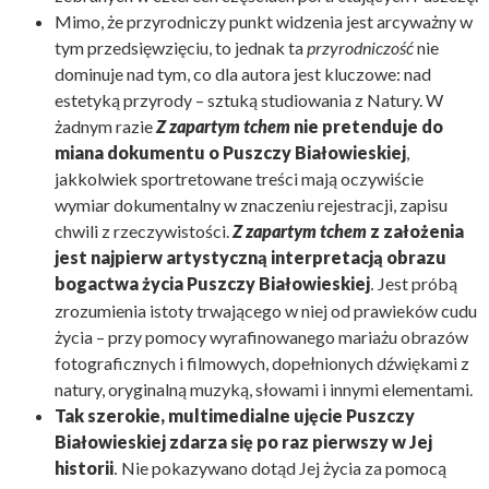
Mimo, że przyrodniczy punkt widzenia jest arcyważny w
tym przedsięwzięciu, to jednak ta
przyrodniczość
nie
dominuje nad tym, co dla autora jest kluczowe: nad
estetyką przyrody – sztuką studiowania z Natury. W
żadnym razie
Z zapartym tchem
nie pretenduje do
miana dokumentu o Puszczy Białowieskiej
,
jakkolwiek sportretowane treści mają oczywiście
wymiar dokumentalny w znaczeniu rejestracji, zapisu
chwili z rzeczywistości.
Z zapartym tchem
z założenia
jest najpierw artystyczną interpretacją obrazu
bogactwa życia Puszczy Białowieskiej
Jest próbą
.
zrozumienia istoty trwającego w niej od prawieków cudu
życia – przy pomocy wyrafinowanego mariażu obrazów
fotograficznych i filmowych, dopełnionych dźwiękami z
natury, oryginalną muzyką, słowami i innymi elementami.
Tak szerokie, multimedialne ujęcie Puszczy
Białowieskiej zdarza się po raz pierwszy w Jej
historii
Nie pokazywano dotąd Jej życia za pomocą
.