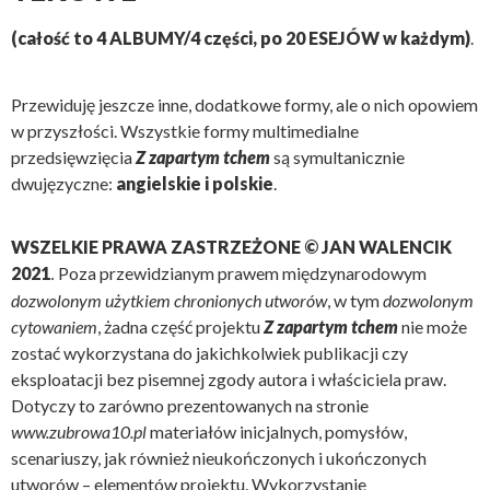
(całość to 4 ALBUMY/4 części, po 20 ESEJÓW w każdym)
.
Przewiduję jeszcze inne, dodatkowe formy, ale o nich opowiem
w przyszłości. Wszystkie formy multimedialne
przedsięwzięcia
Z zapartym tchem
są symultanicznie
dwujęzyczne:
angielskie i polskie
.
WSZELKIE PRAWA ZASTRZEŻONE © JAN WALENCIK
2021
Poza przewidzianym prawem międzynarodowym
.
dozwolonym użytkiem chronionych utworów
, w tym
dozwolonym
cytowaniem
, żadna część projektu
Z zapartym tchem
nie może
zostać wykorzystana do jakichkolwiek publikacji czy
eksploatacji bez pisemnej zgody autora i właściciela praw.
Dotyczy to zarówno prezentowanych na stronie
www.zubrowa10.pl
materiałów inicjalnych, pomysłów,
scenariuszy, jak również nieukończonych i ukończonych
utworów – elementów projektu. Wykorzystanie