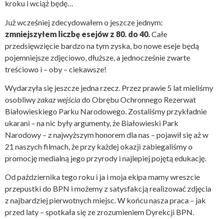
kroku i wciąż będę…
Już wcześniej zdecydowałem o jeszcze jednym:
zmniejszyłem liczbę esejów z 80. do 40.
Całe
przedsięwzięcie bardzo na tym zyska, bo nowe eseje będą
pojemniejsze zdjęciowo, dłuższe, a jednocześnie zwarte
treściowo i – oby – ciekawsze!
Wydarzyła się jeszcze jedna rzecz. Przez prawie 5 lat mieliśmy
osobliwy
zakaz wejścia
do Obrębu Ochronnego Rezerwat
Białowieskiego Parku Narodowego. Zostaliśmy przykładnie
ukarani – na nic były argumenty, że Białowieski Park
Narodowy – z najwyższym honorem dla nas – pojawił się aż w
21 naszych filmach, że przy każdej okazji zabiegaliśmy o
promocję medialną jego przyrody i najlepiej pojętą edukację.
Od października tego roku i ja i moja ekipa mamy wreszcie
przepustki do BPN i możemy z satysfakcją realizować zdjęcia
z najbardziej pierwotnych miejsc. W końcu nasza praca – jak
przed laty – spotkała się ze zrozumieniem Dyrekcji BPN.