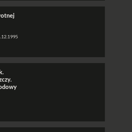
wotnej
1.12.1995
k.
zczy.
rodowy