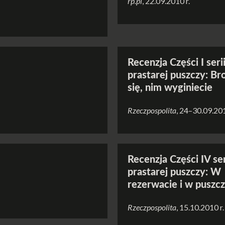
rp.pl
, 22.09.2010 r.
Recenzja Części I seri
prastarej puszczy: Br
się, nim wyginiecie
Rzeczpospolita
, 24–30.09.201
Recenzja Części IV ser
prastarej puszczy: W
rezerwacie i w puszc
Rzeczpospolita
, 15.10.2010 r.