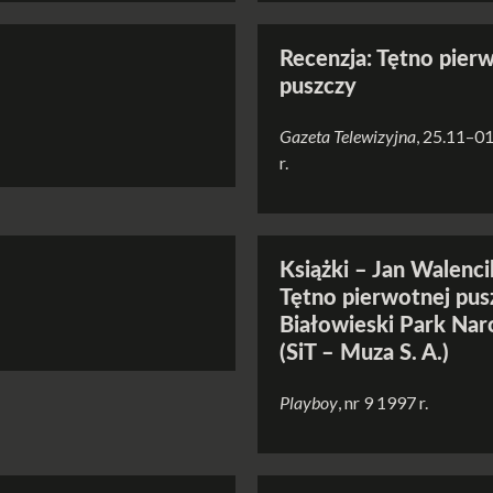
Recenzja: Tętno pier
puszczy
Gazeta Telewizyjna
, 25.11–0
r.
Książki – Jan Walenci
Tętno pierwotnej pus
Białowieski Park Na
(SiT – Muza S. A.)
Playboy
, nr 9 1997 r.