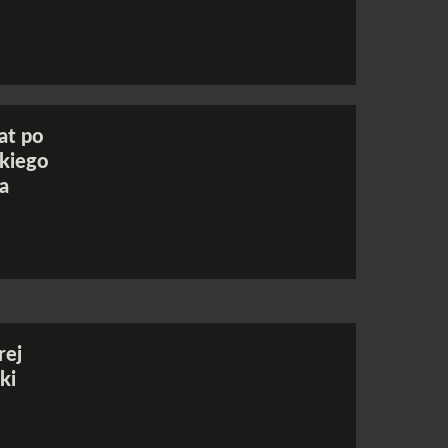
at po
skiego
a
rej
ki