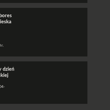
bores
ieska
 r.
 dzień
kiej
 04-