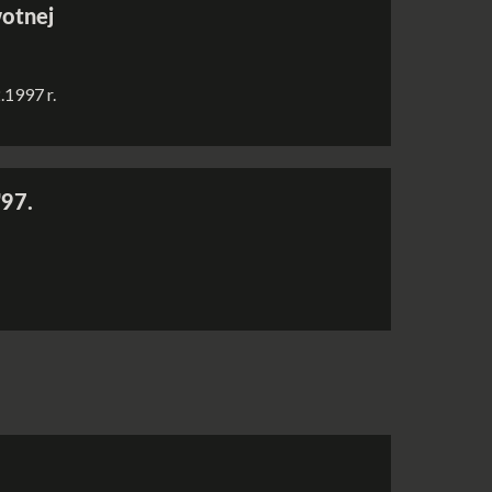
wotnej
.1997 r.
'97.