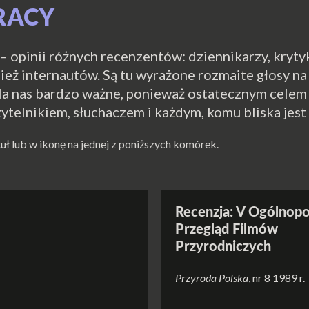
RACY
– opinii różnych recenzentów: dziennikarzy, kryty
eż internautów. Są tu wyrażone rozmaite głosy na t
dla nas bardzo ważne, ponieważ ostatecznym celem
ytelnikiem, słuchaczem i każdym, komu bliska jest
tuł lub w ikonę na jednej z poniższych komórek.
Recenzja: V Ogólnopo
Przegląd Filmów
Przyrodniczych
Przyroda Polska
, nr 8 1989 r.