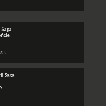
i Saga
ońcie
0 r.
ii Saga
zy