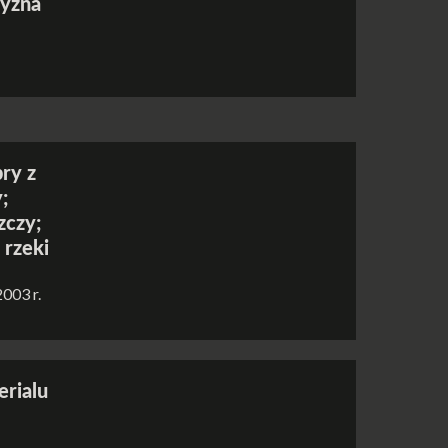
zyzna
ry z
;
zczy;
 rzeki
2003 r.
erialu