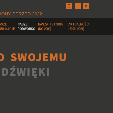
RONY SPRZED 2022
ASZE
NASZE
NASZA HISTORIA
AKTUALNOŚCI
UBLIKACJE
PODWÓRKO
(DO 2009)
(2009–2021)
O SWOJEMU
 DŹWIĘKI