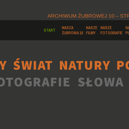
ARCHIWUM ŻUBROWEJ 10 – ST
NASZA
NASZE
NASZE
N
START
ŻUBROWA 10
FILMY
FOTOGRAFIE
P
Y ŚWIAT NATURY P
OTOGRAFIE SŁOWA