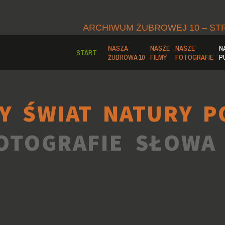
ARCHIWUM ŻUBROWEJ 10 – ST
NASZA
NASZE
NASZE
N
START
ŻUBROWA 10
FILMY
FOTOGRAFIE
P
Y ŚWIAT NATURY P
OTOGRAFIE SŁOWA