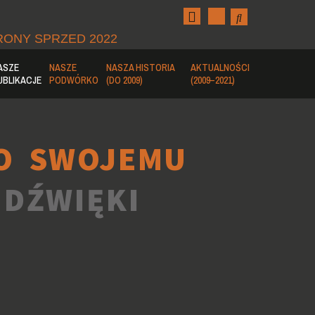
RONY SPRZED 2022
ASZE
NASZE
NASZA HISTORIA
AKTUALNOŚCI
UBLIKACJE
PODWÓRKO
(DO 2009)
(2009–2021)
O SWOJEMU
 DŹWIĘKI