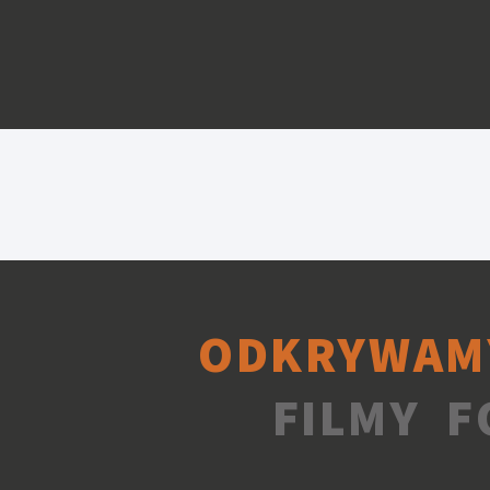
ODKRYWAM
FILMY F