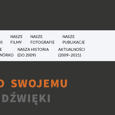
 STRONY SPRZED 2022
NASZE
NASZE
NASZE
10
FILMY
FOTOGRAFIE
PUBLIKACJE
E
NASZA HISTORIA
AKTUALNOŚCI
WÓRKO
(DO 2009)
(2009–2021)
O SWOJEMU
 DŹWIĘKI