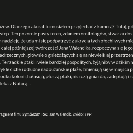
ożew. Dlaczego akurat tu musiałem przyjechać z kamerą? Tutaj, gd
 step. Ten pozornie pusty teren, zdaniem ornitologów, stwarza dos
nadzieję, że uda mi się podpatrzyć z ukrycia tych płochliwych mi
ałej późniejszej twórczości Jana Walencika, rozpoczyna się jego
adrzecznych, głównie o gnieżdżących się na niewielkiej przestrzeni 
e rzadkie ptaki i wiele bardziej pospolitych, żyją niby w dzikim 
kle ciche i odludne nadbużańskie plaże, zmieniają się w miejsca 
dku kolonii, hałasują, płoszą ptaki, niszczą gniazda, zadeptują i 
wieka z Naturą…
ragment filmu
Symbioza?
Reż. Jan Walencik. Źródło:
TVP
.