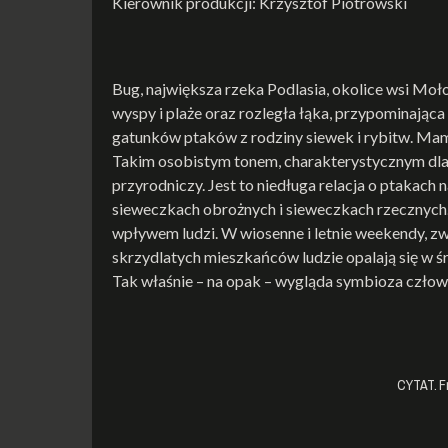
Kierownik produkcji: Krzysztof Piotrowski
Bug, największa rzeka Podlasia, okolice wsi Moł
wyspy i plaże oraz rozległa łąka, przypominająca
gatunków ptaków z rodziny siewek i rybitw. Mam 
Takim osobistym tonem, charakterystycznym dla c
przyrodniczy. Jest to niedługa relacja o ptakach n
sieweczkach obrożnych i sieweczkach rzecznych. T
wpływem ludzi. W wiosenne i letnie weekendy, zwy
skrzydlatych mieszkańców ludzie opalają się w śro
Tak właśnie – na opak – wygląda symbioza czło
CYTAT. F