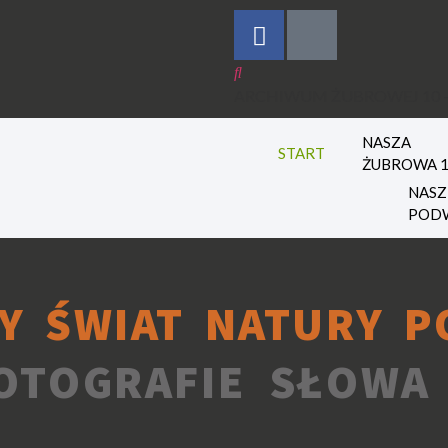
ARCHIWUM ŻUBROWEJ 10 –
NASZA
START
ŻUBROWA 
NASZ
POD
Y ŚWIAT NATURY P
OTOGRAFIE SŁOWA