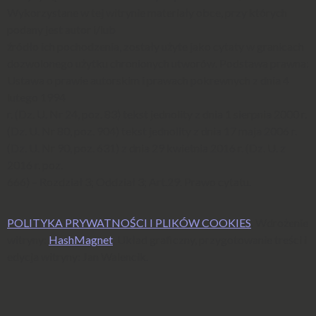
Wykorzystane w tej witrynie materiały obce, przy których
podany jest autor i/lub
źródło ich pochodzenia, zostały użyte jako cytaty w granicach
dozwolonego użytku chronionych utworów. Podstawa prawna:
Ustawa o prawie autorskim i prawach pokrewnych z dnia 4
lutego 1994
r. (Dz. U. Nr 24, poz. 83) tekst jednolity z dnia 1 sierpnia 2000 r.
(Dz. U. Nr 80, poz. 904) tekst jednolity z dnia 17 maja 2006 r.
(Dz. U. Nr 90, poz. 631) z dnia 29 kwietnia 2016 r. (Dz. U. z
2016 r. poz.
666) – Rozdział 3; Oddział 3; Art.29. Prawo cytatu.
POLITYKA PRYWATNOŚCI I PLIKÓW COOKIES
. Wdrożenie
witryny:
HashMagnet
. Układ graficzny, przygotowanie treści i
edycja witryny: Jan Walencik.