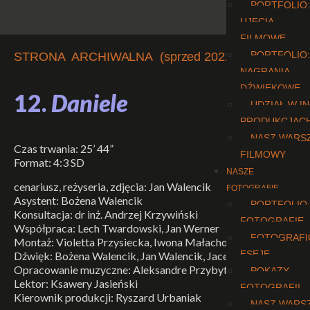
PORTFOLIO:
UJĘCIA
FILMOWE
PORTFOLIO:
STRONA ARCHIWALNA (sprzed 2022 r.)
NAGRANIA
DŹWIĘKOWE
12.
Daniele
UDZIAŁ W I
PRODUKCJAC
NASZ WARS
Czas trwania: 25’ 44”
FILMOWY
Format: 4:3 SD
NASZE
cenariusz, reżyseria, zdjęcia: Jan Walencik
FOTOGRAFIE
Asystent: Bożena Walencik
PORTFOLIO:
Konsultacja: dr inż. Andrzej Krzywiński
FOTOGRAFIE
Współpraca: Lech Twardowski, Jan Werner
FOTOGRAFI
Montaż: Violetta Przysiecka, Iwona Małachowska
ESEJE
Dźwięk: Bożena Walencik, Jan Walencik, Jacek Bąk
Opracowanie muzyczne: Aleksandre Przybytek
POKAZY
Lektor: Ksawery Jasieński
FOTOGRAFII
Kierownik produkcji: Ryszard Urbaniak
NASZ WARS