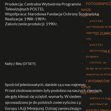
Produkcja: Centralna Wytwórnia Programów i Filmów
FOTOGRAFIC
Telewizyjnych POLTEL
NASZE
Współpraca: Narodowa Fundacja Ochrony Środowiska
PUBLIKACJE
Realizacja: 1988–1989 r.
KSIĄŻKI
Zakończenie produkcji: 1990 r.
WCZEŚNIEJSZ
(PRZED ŻUBR
10)
KSIĄŻKI
POZOSTAŁE
FORMY
UDZIAŁ W
Kadry z filmu (CYTATY).
PUBLIKACJAC
INNYCH AUTO
I WYDAWCÓW
Spośród jeleniowatych, daniele są u nas najmniej znane.
NASZE
Przed zlodowaceniem żyły podobno na naszych ziemiach,
PODWÓRKO
ale gdy klimat się oziębił, wymarły. W siedemnastym wieku
MEDIA O NA
sprowadzono je do polskich zwierzyńców z południowej
RECENZJE
Europy i Azji Mniejszej. Dzisiaj zamieszkują niemal cały
NASZEJ PRAC