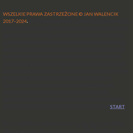
WSZELKIE PRAWA ZASTRZEŻONE ©
JAN WALENCIK
2017–2024
.
Zawartość tej witryny – teksty, logotyp, ilustracje,
fotografie, filmy, dźwięki – chroniona jest prawem autorskim i
nie może być kopiowana, drukowana i rozpowszechniana w
jakiejkolwiek formie bez pisemnej zgody właściciela witryny
(poza przewidzianym prawem użytkiem osobistym, cytatami
w ramach dozwolonego użytku z podaniem autora i źródła
[nazwy witryny] oraz poza linkami do tej witryny). W świetle
prawa międzynarodowego, użycie zawartości tej witryny bez
naszej pisemnej zgody lub bez umowy handlowej jest
nielegalne i spowoduje podjęcie kroków prawnych. Nie
akceptujemy łamania prawa autorskiego i będziemy
zdecydowanie temu przeciwdziałać. W razie jakichkolwiek
wątpliwości proszę kontaktować się przez zakładkę
START
.
Obce znaki firmowe lub towarowe występujące w treści tej
witryny są znakami zastrzeżonymi przez ich właścicieli.