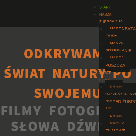
START
NASZA
ŻUBROWA 10
NASZA BAZA 
EKIPA
NASZE
ODKRYWAMY
PRZESŁANIE
NASZA
PUSZCZA
ŚWIAT NATURY PO
NASZE
FILMY
SWOJEMU
FILMY
WCZEŚNIEJSZ
(PRZED ŻUBR
FILMY FOTOGRAFIE
10)
FILMY
SŁOWA DŹWIĘKI
SPOTY
FILMOWE