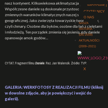
nasz kontynent. Kilkuwiekowa aklimatyzacja dała efekty.
WIDZOWIE I
Współczesne daniele są doskonale przystosowane do
CZYTELNICY
zmiennych warunków klimatycznych naszej strefy
O NAS
geograficznej. Jako zwierzęta towarzyskie tworzą grupy,
NASZA
czyli chmary. Osobne dla byków, osobne dla łań z cielętami
HISTORIA
i młodzieżą. Ten porządek zmienia się jesienią, gdy daniele
(DO 2009)
opanowuje amok godów…
AKTUALNOŚCI
(2009–2021)
CYTAT. Fragment filmu
Daniele
. Reż. Jan Walencik. Źródło:
TVP
.
X
GALERIA: WERKFOTOSY Z REALIZACJI FILMU (kliknij
w dowolne zdjęcie, aby je powiększyć i wejść do
galerii).