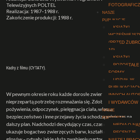
Telewizyjnych POLTEL
FOTOGRAFIC
Realizacja: 1987–1988 r.
NASZE
Zakończenie produkcji: 1988 r.
PUBLIKACJE
KSIĄŻKI
WCZEŚNIEJSZ
(PRZED ŻUBR
10)
KSIĄŻKI
POZOSTAŁE
Kadry z filmu (CYTATY).
FORMY
UDZIAŁ W
PUBLIKACJAC
W pewnym okresie roku każde dorosłe zwierzę odczuwa
INNYCH AUTO
nieprzepartą potrzebę rozmnażania się. Zdobywanie
I WYDAWCÓW
pożywienia, odpoczynek, pielęgnacja ciała, własne
NASZE
bezpieczeństwo i inne przejawy życia schodzą wówczas na
PODWÓRKO
dalszy plan. Nadchodzi decydujący czas, czas godów. Film
MEDIA O NA
ukazuje bogactwo zwierzęcych barw, kształtów, gestów i
RECENZJE
głosów – rytuały, jakie służą zwabieniu partnerki i
NASZEJ PRAC