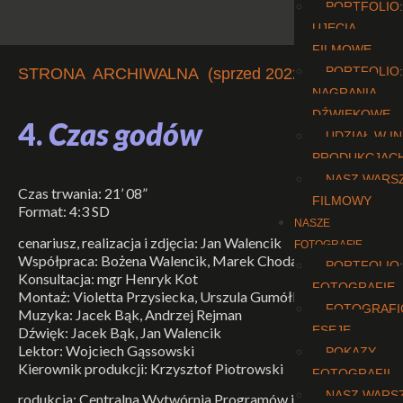
PORTFOLIO:
UJĘCIA
FILMOWE
PORTFOLIO:
STRONA ARCHIWALNA (sprzed 2022 r.)
NAGRANIA
DŹWIĘKOWE
4.
Czas godów
UDZIAŁ W I
PRODUKCJAC
NASZ WARS
Czas trwania: 21’ 08”
FILMOWY
Format: 4:3 SD
NASZE
cenariusz, realizacja i zdjęcia: Jan Walencik
FOTOGRAFIE
Współpraca: Bożena Walencik, Marek Chodak
PORTFOLIO:
Konsultacja: mgr Henryk Kot
FOTOGRAFIE
Montaż: Violetta Przysiecka, Urszula Gumółka
FOTOGRAFI
Muzyka: Jacek Bąk, Andrzej Rejman
ESEJE
Dźwięk: Jacek Bąk, Jan Walencik
Lektor: Wojciech Gąssowski
POKAZY
Kierownik produkcji: Krzysztof Piotrowski
FOTOGRAFII
NASZ WARS
rodukcja: Centralna Wytwórnia Programów i Filmów