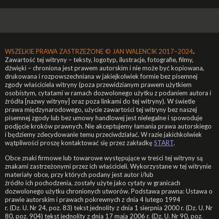
WSZELKIE PRAWA ZASTRZEŻONE ©
JAN WALENCIK 2017–2024
.
Zawartość tej witryny – teksty, logotyp, ilustracje, fotografie, filmy,
dźwięki – chroniona jest prawem autorskim i nie może być kopiowana,
drukowana i rozpowszechniana w jakiejkolwiek formie bez pisemnej
zgody właściciela witryny (poza przewidzianym prawem użytkiem
osobistym, cytatami w ramach dozwolonego użytku z podaniem autora i
źródła [nazwy witryny] oraz poza linkami do tej witryny). W świetle
prawa międzynarodowego, użycie zawartości tej witryny bez naszej
pisemnej zgody lub bez umowy handlowej jest nielegalne i spowoduje
podjęcie kroków prawnych. Nie akceptujemy łamania prawa autorskiego
i będziemy zdecydowanie temu przeciwdziałać. W razie jakichkolwiek
wątpliwości proszę kontaktować się przez zakładkę
START
.
Obce znaki firmowe lub towarowe występujące w treści tej witryny są
znakami zastrzeżonymi przez ich właścicieli. Wykorzystane w tej witrynie
materiały obce, przy których podany jest autor i/lub
źródło ich pochodzenia, zostały użyte jako cytaty w granicach
dozwolonego użytku chronionych utworów. Podstawa prawna: Ustawa o
prawie autorskim i prawach pokrewnych z dnia 4 lutego 1994
r. (Dz. U. Nr 24, poz. 83) tekst jednolity z dnia 1 sierpnia 2000 r. (Dz. U. Nr
80, poz. 904) tekst jednolity z dnia 17 maja 2006 r. (Dz. U. Nr 90, poz.