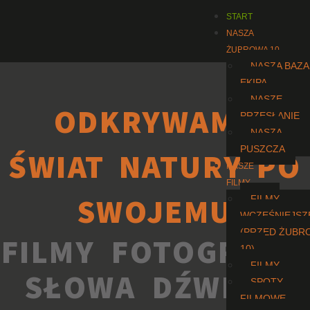
START
NASZA
ŻUBROWA 10
NASZA BAZA 
EKIPA
NASZE
ODKRYWAMY
PRZESŁANIE
NASZA
PUSZCZA
ŚWIAT NATURY PO
NASZE
FILMY
SWOJEMU
FILMY
WCZEŚNIEJSZ
(PRZED ŻUBR
FILMY FOTOGRAFIE
10)
FILMY
SŁOWA DŹWIĘKI
SPOTY
FILMOWE