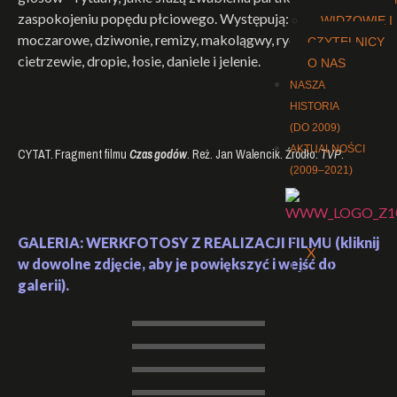
zaspokojeniu popędu płciowego. Występują: żaby trawne i
WIDZOWIE I
moczarowe, dziwonie, remizy, makolągwy, rycyki, bataliony,
CZYTELNICY
cietrzewie, dropie, łosie, daniele i jelenie.
O NAS
NASZA
HISTORIA
(DO 2009)
AKTUALNOŚCI
CYTAT. Fragment filmu
Czas godów
. Reż. Jan Walencik. Źródło:
TVP
.
(2009–2021)
GALERIA: WERKFOTOSY Z REALIZACJI FILMU (kliknij
X
w dowolne zdjęcie, aby je powiększyć i wejść do
galerii).