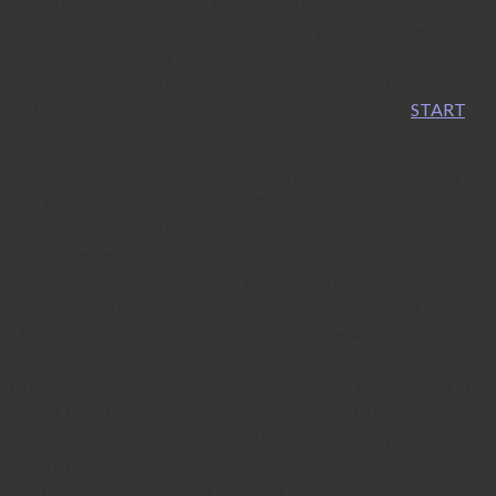
naszej pisemnej zgody lub bez umowy handlowej jest
nielegalne i spowoduje podjęcie kroków prawnych. Nie
akceptujemy łamania prawa autorskiego i będziemy
zdecydowanie temu przeciwdziałać. W razie jakichkolwiek
wątpliwości proszę kontaktować się przez zakładkę
START
.
Obce znaki firmowe lub towarowe występujące w treści tej
witryny są znakami zastrzeżonymi przez ich właścicieli.
Wykorzystane w tej witrynie materiały obce, przy których
podany jest autor i/lub
źródło ich pochodzenia, zostały użyte jako cytaty w granicach
dozwolonego użytku chronionych utworów. Podstawa prawna:
Ustawa o prawie autorskim i prawach pokrewnych z dnia 4
lutego 1994
r. (Dz. U. Nr 24, poz. 83) tekst jednolity z dnia 1 sierpnia 2000 r.
(Dz. U. Nr 80, poz. 904) tekst jednolity z dnia 17 maja 2006 r.
(Dz. U. Nr 90, poz. 631) z dnia 29 kwietnia 2016 r. (Dz. U. z
2016 r. poz.
666) – Rozdział 3; Oddział 3; Art.29. Prawo cytatu.