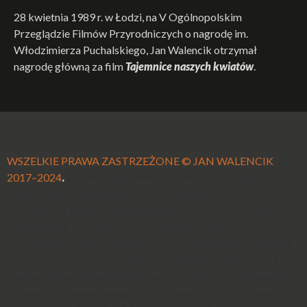
28 kwietnia 1989 r. w Łodzi, na V Ogólnopolskim
Przeglądzie Filmów Przyrodniczych o nagrodę im.
Włodzimierza Puchalskiego, Jan Walencik otrzymał
nagrodę główną za film
Tajemnice naszych kwiatów
.
WSZELKIE PRAWA ZASTRZEŻONE ©
JAN WALENCIK
2017–2024
.
Zawartość tej witryny – teksty, logotyp, ilustracje,
fotografie, filmy, dźwięki – chroniona jest prawem autorskim i
nie może być kopiowana, drukowana i rozpowszechniana w
jakiejkolwiek formie bez pisemnej zgody właściciela witryny
(poza przewidzianym prawem użytkiem osobistym, cytatami
w ramach dozwolonego użytku z podaniem autora i źródła
[nazwy witryny] oraz poza linkami do tej witryny). W świetle
prawa międzynarodowego, użycie zawartości tej witryny bez