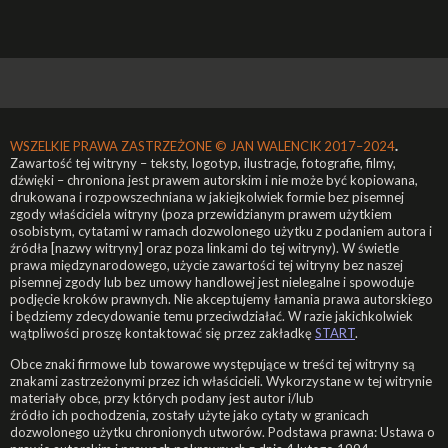
WSZELKIE PRAWA ZASTRZEŻONE ©
JAN WALENCIK 2017–2024
.
Zawartość tej witryny – teksty, logotyp, ilustracje, fotografie, filmy,
dźwięki – chroniona jest prawem autorskim i nie może być kopiowana,
drukowana i rozpowszechniana w jakiejkolwiek formie bez pisemnej
zgody właściciela witryny (poza przewidzianym prawem użytkiem
osobistym, cytatami w ramach dozwolonego użytku z podaniem autora i
źródła [nazwy witryny] oraz poza linkami do tej witryny). W świetle
prawa międzynarodowego, użycie zawartości tej witryny bez naszej
pisemnej zgody lub bez umowy handlowej jest nielegalne i spowoduje
podjęcie kroków prawnych. Nie akceptujemy łamania prawa autorskiego
i będziemy zdecydowanie temu przeciwdziałać. W razie jakichkolwiek
wątpliwości proszę kontaktować się przez zakładkę
START
.
Obce znaki firmowe lub towarowe występujące w treści tej witryny są
znakami zastrzeżonymi przez ich właścicieli. Wykorzystane w tej witrynie
materiały obce, przy których podany jest autor i/lub
źródło ich pochodzenia, zostały użyte jako cytaty w granicach
dozwolonego użytku chronionych utworów. Podstawa prawna: Ustawa o