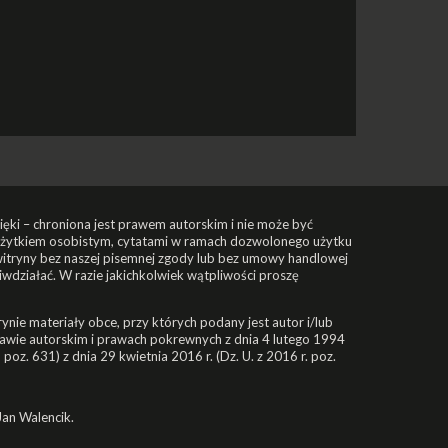
źwięki – chroniona jest prawem autorskim i nie może być
 użytkiem osobistym, cytatami w ramach dozwolonego użytku
 witryny bez naszej pisemnej zgody lub bez umowy handlowej
wdziałać. W razie jakichkolwiek wątpliwości proszę
ynie materiały obce, przy których podany jest autor i/lub
awie autorskim i prawach pokrewnych z dnia 4 lutego 1994
0, poz. 631) z dnia 29 kwietnia 2016 r. (Dz. U. z 2016 r. poz.
 Jan Walencik.