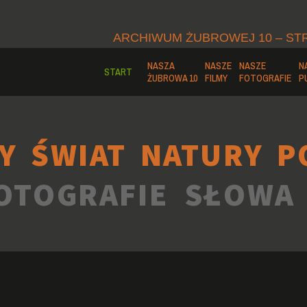
ARCHIWUM ŻUBROWEJ 10 – ST
NASZA
NASZE
NASZE
N
START
ŻUBROWA 10
FILMY
FOTOGRAFIE
P
Y ŚWIAT NATURY P
OTOGRAFIE SŁOWA