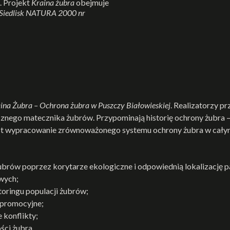
. Projekt
Kraina żubra
obejmuje
 Siedlisk NATURA 2000 nr
ina Żubra – Ochrona żubra w Puszczy Białowieskiej
. Realizatorzy p
znego matecznika żubrów. Przypominają historię ochrony żubra 
est wypracowanie zrównoważonego systemu ochrony żubra w całym 
żubrów poprzez korytarze ekologiczne i odpowiednią lokalizację 
wych;
oringu populacji żubrów;
o-promocyjne;
 konflikty;
ści żubra.