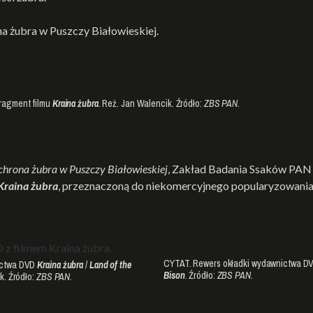
a żubra w Puszczy Białowieskiej.
ragment filmu
Kraina żubra
. Reż. Jan Walencik. Źródło:
ZBS PAN
.
chrona żubra w Puszczy Białowieskiej
, Zakład Badania Ssaków PAN w
Kraina żubra
, przeznaczoną do niekomercyjnego popularyzowania 
CYTAT. Rewers okładki wydawnictwa D
ictwa DVD
Kraina żubra
/
Land of the
Bison
. Źródło:
ZBS PAN
.
k. Źródło:
ZBS PAN
.