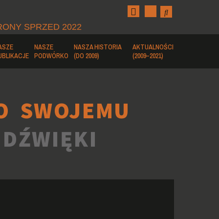
RONY SPRZED 2022
ASZE
NASZE
NASZA HISTORIA
AKTUALNOŚCI
UBLIKACJE
PODWÓRKO
(DO 2009)
(2009–2021)
O SWOJEMU
 DŹWIĘKI