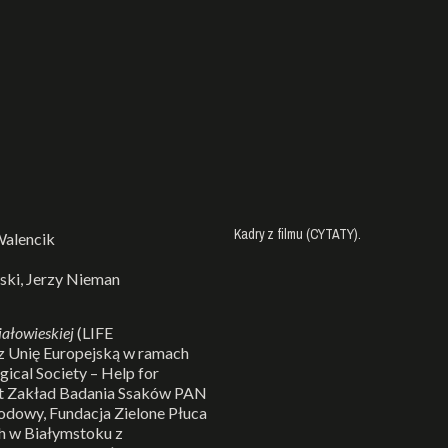
Kadry z filmu (CYTATY).
Walencik
ski, Jerzy Nieman
ałowieskiej
(LIFE
 Unię Europejską w ramach
ical Society – Help for
st Zakład Badania Ssaków PAN
odowy, Fundacja Zielone Płuca
h w Białymstoku z