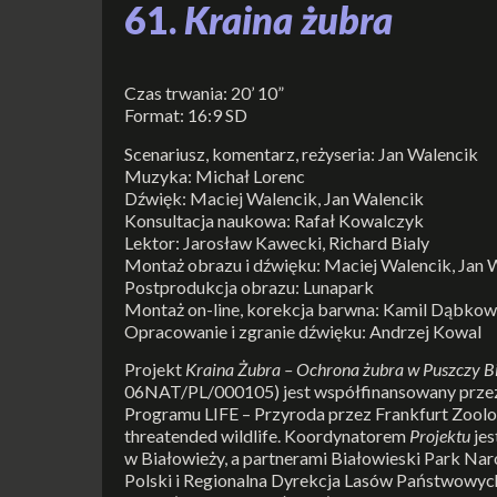
61.
Kraina żubra
Czas trwania: 20’ 10”
Format: 16:9 SD
Scenariusz, komentarz, reżyseria: Jan Walencik
Muzyka: Michał Lorenc
Dźwięk: Maciej Walencik, Jan Walencik
Konsultacja naukowa: Rafał Kowalczyk
Lektor: Jarosław Kawecki, Richard Bialy
Montaż obrazu i dźwięku: Maciej Walencik, Jan 
Postprodukcja obrazu: Lunapark
Montaż on-line, korekcja barwna: Kamil Dąbkow
Opracowanie i zgranie dźwięku: Andrzej Kowal
Projekt
Kraina Żubra
– Ochrona żubra w Puszczy Bi
06NAT/PL/000105) jest współfinansowany przez
Programu LIFE – Przyroda przez Frankfurt Zoolog
threatended wildlife. Koordynatorem
Projektu
je
w Białowieży, a partnerami Białowieski Park Nar
Polski i Regionalna Dyrekcja Lasów Państwowyc