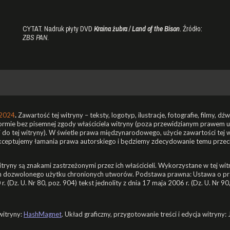
CYTAT. Nadruk płyty DVD
Kraina żubra / Land of the Bison
. Źródło:
ZBS PAN
.
2024
.
Zawartość tej witryny – teksty, logotyp, ilustracje, fotografie, filmy, d
formie bez pisemnej zgody właściciela witryny (poza przewidzianym prawem
i do tej witryny). W świetle prawa międzynarodowego, użycie zawartości tej
akceptujemy łamania prawa autorskiego i będziemy zdecydowanie temu przeci
ryny są znakami zastrzeżonymi przez ich właścicieli. Wykorzystane w tej witr
cach dozwolonego użytku chronionych utworów. Podstawa prawna: Ustawa o pr
0 r. (Dz. U. Nr 80, poz. 904) tekst jednolity z dnia 17 maja 2006 r. (Dz. U. Nr 9
witryny:
HashMagnet
. Układ graficzny, przygotowanie treści i edycja witryny: