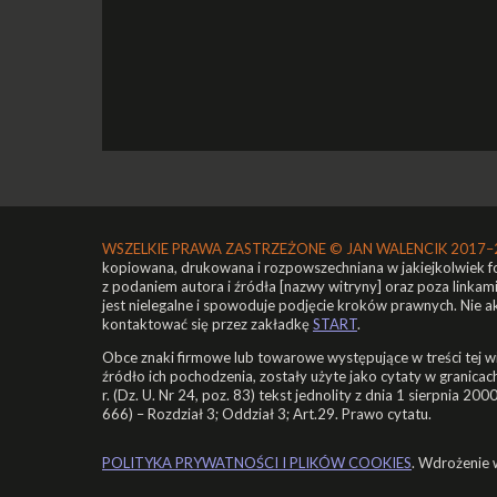
WSZELKIE PRAWA ZASTRZEŻONE ©
JAN WALENCIK 2017–
kopiowana, drukowana i rozpowszechniana w jakiejkolwiek 
z podaniem autora i źródła [nazwy witryny] oraz poza linkam
jest nielegalne i spowoduje podjęcie kroków prawnych. Nie 
kontaktować się przez zakładkę
START
.
Obce znaki firmowe lub towarowe występujące w treści tej wit
źródło ich pochodzenia, zostały użyte jako cytaty w grani
r. (Dz. U. Nr 24, poz. 83) tekst jednolity z dnia 1 sierpnia 200
666) – Rozdział 3; Oddział 3; Art.29. Prawo cytatu.
POLITYKA PRYWATNOŚCI I PLIKÓW COOKIES
. Wdrożenie 