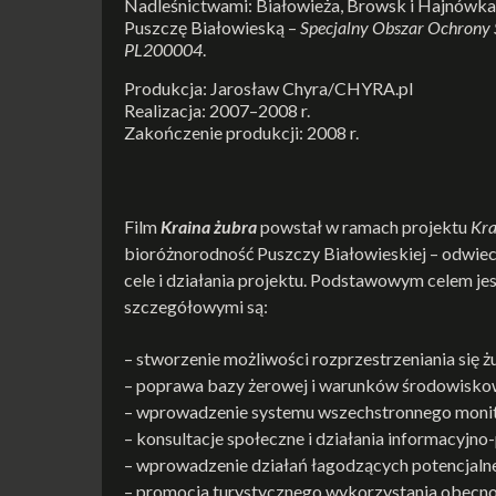
Nadleśnictwami: Białowieża, Browsk i Hajnówka
Puszczę Białowieską –
Specjalny Obszar Ochrony
PL200004
.
Produkcja: Jarosław Chyra/CHYRA.pl
Realizacja: 2007–2008 r.
Zakończenie produkcji: 2008 r.
Film
Kraina żubra
powstał w ramach projektu
Kra
bioróżnorodność Puszczy Białowieskiej – odwiec
cele i działania projektu. Podstawowym celem j
szczegółowymi są:
– stworzenie możliwości rozprzestrzeniania się 
– poprawa bazy żerowej i warunków środowisko
– wprowadzenie systemu wszechstronnego monit
– konsultacje społeczne i działania informacyjn
– wprowadzenie działań łagodzących potencjalne
– promocja turystycznego wykorzystania obecno