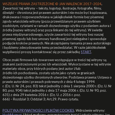
WSZELKIE PRAWA ZASTRZEŻONE ©
JAN WALENCIK 2017–2024
.
Zawartość tej witryny – teksty, logotyp, ilustracje, fotografie, filmy,
dźwięki – chroniona jest prawem autorskim i nie może być kopiowana,
drukowana i rozpowszechniana w jakiejkolwiek formie bez pisemnej
zgody właściciela witryny (poza przewidzianym prawem użytkiem
osobistym, cytatami w ramach dozwolonego użytku z podaniem autora i
źródła [nazwy witryny] oraz poza linkami do tej witryny). W świetle
prawa międzynarodowego, użycie zawartości tej witryny bez naszej
pisemnej zgody lub bez umowy handlowej jest nielegalne i spowoduje
podjęcie kroków prawnych. Nie akceptujemy łamania prawa autorskiego
i będziemy zdecydowanie temu przeciwdziałać. W razie jakichkolwiek
wątpliwości proszę kontaktować się przez zakładkę
START
.
Obce znaki firmowe lub towarowe występujące w treści tej witryny są
znakami zastrzeżonymi przez ich właścicieli. Wykorzystane w tej witrynie
materiały obce, przy których podany jest autor i/lub
źródło ich pochodzenia, zostały użyte jako cytaty w granicach
dozwolonego użytku chronionych utworów. Podstawa prawna: Ustawa o
prawie autorskim i prawach pokrewnych z dnia 4 lutego 1994
r. (Dz. U. Nr 24, poz. 83) tekst jednolity z dnia 1 sierpnia 2000 r. (Dz. U. Nr
80, poz. 904) tekst jednolity z dnia 17 maja 2006 r. (Dz. U. Nr 90, poz.
631) z dnia 29 kwietnia 2016 r. (Dz. U. z 2016 r. poz.
666) – Rozdział 3; Oddział 3; Art.29. Prawo cytatu.
POLITYKA PRYWATNOŚCI I PLIKÓW COOKIES
. Wdrożenie witryny:
HashMagnet
. Układ graficzny, przygotowanie treści i edycja witryny: Jan