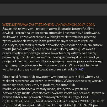
WSZELKIE PRAWA ZASTRZEŻONE ©
JAN WALENCIK 2017–2024
.
Zawartość tej witryny – teksty, logotyp, ilustracje, fotografie, filmy,
dźwięki – chroniona jest prawem autorskim i nie może być kopiowana,
drukowana i rozpowszechniana w jakiejkolwiek formie bez pisemnej
zgody właściciela witryny (poza przewidzianym prawem użytkiem
osobistym, cytatami w ramach dozwolonego użytku z podaniem autora i
źródła [nazwy witryny] oraz poza linkami do tej witryny). W świetle
prawa międzynarodowego, użycie zawartości tej witryny bez naszej
pisemnej zgody lub bez umowy handlowej jest nielegalne i spowoduje
podjęcie kroków prawnych. Nie akceptujemy łamania prawa autorskiego
i będziemy zdecydowanie temu przeciwdziałać. W razie jakichkolwiek
wątpliwości proszę kontaktować się przez zakładkę
START
.
Obce znaki firmowe lub towarowe występujące w treści tej witryny są
znakami zastrzeżonymi przez ich właścicieli. Wykorzystane w tej witrynie
materiały obce, przy których podany jest autor i/lub
źródło ich pochodzenia, zostały użyte jako cytaty w granicach
dozwolonego użytku chronionych utworów. Podstawa prawna: Ustawa o
prawie autorskim i prawach pokrewnych z dnia 4 lutego 1994
r. (Dz. U. Nr 24, poz. 83) tekst jednolity z dnia 1 sierpnia 2000 r. (Dz. U. Nr
80, poz. 904) tekst jednolity z dnia 17 maja 2006 r. (Dz. U. Nr 90, poz.