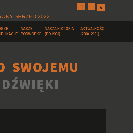
RONY SPRZED 2022
ASZE
NASZE
NASZA HISTORIA
AKTUALNOŚCI
UBLIKACJE
PODWÓRKO
(DO 2009)
(2009–2021)
O SWOJEMU
 DŹWIĘKI