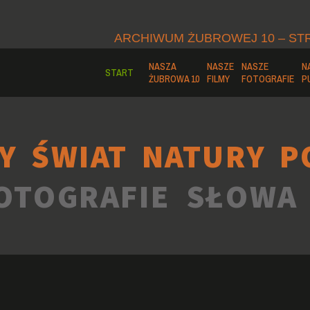
ARCHIWUM ŻUBROWEJ 10 – ST
NASZA
NASZE
NASZE
N
START
ŻUBROWA 10
FILMY
FOTOGRAFIE
P
Y ŚWIAT NATURY P
OTOGRAFIE SŁOWA