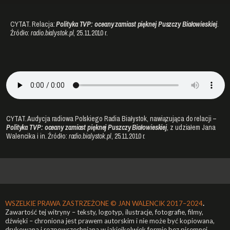
CYTAT. Relacja:
Polityka TVP: oceany zamiast pięknej Puszczy Białowieskiej
.
Źródło:
radio.bialystok.pl
, 25.11.2010 r.
CYTAT. Audycja radiowa Polskiego Radia Białystok, nawiązująca do relacji –
Polityka TVP: oceany zamiast pięknej Puszczy Białowieskiej
, z udziałem Jana
Walencika i in. Źródło:
radio.bialystok.pl
, 25.11.2010 r.
WSZELKIE PRAWA ZASTRZEŻONE ©
JAN WALENCIK 2017–2024
.
Zawartość tej witryny – teksty, logotyp, ilustracje, fotografie, filmy,
dźwięki – chroniona jest prawem autorskim i nie może być kopiowana,
drukowana i rozpowszechniana w jakiejkolwiek formie bez pisemnej