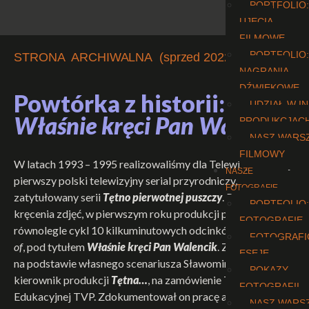
PORTFOLIO:
UJĘCIA
FILMOWE
PORTFOLIO:
STRONA ARCHIWALNA (sprzed 2022 r.)
NAGRANIA
DŹWIĘKOWE
Powtórka z historii:
UDZIAŁ W I
Właśnie kręci Pan Walencik
PRODUKCJAC
NASZ WARS
FILMOWY
W latach 1993 – 1995 realizowaliśmy dla Telewizji Polskiej
NASZE
pierwszy polski telewizyjny serial przyrodniczy,
FOTOGRAFIE
zatytułowany serii
Tętno pierwotnej puszczy
. Podczas
PORTFOLIO:
kręcenia zdjęć, w pierwszym roku produkcji powstawał
FOTOGRAFIE
równolegle cykl 10 kilkuminutowych odcinków typu
making
FOTOGRAFI
of
, pod tytułem
Właśnie kręci Pan Walencik
. Zrealizował go
ESEJE
na podstawie własnego scenariusza Sławomir Boniecki,
POKAZY
kierownik produkcji
Tętna…
, na zamówienie Telewizji
FOTOGRAFII
Edukacyjnej TVP. Zdokumentował on pracę autorów serii i
NASZ WARS