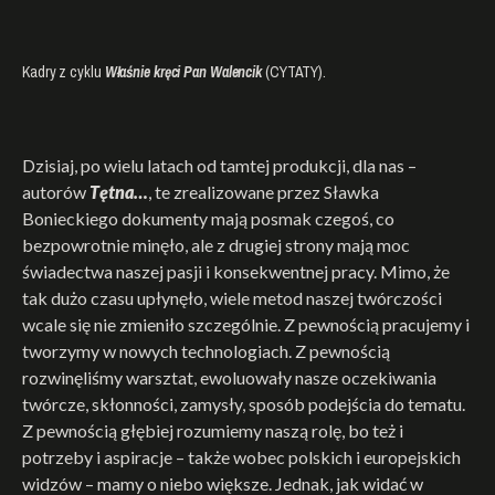
Kadry z cyklu
Właśnie kręci Pan Walencik
(CYTATY).
Dzisiaj, po wielu latach od tamtej produkcji, dla nas –
autorów
Tętna…
, te zrealizowane przez Sławka
Bonieckiego dokumenty mają posmak czegoś, co
bezpowrotnie minęło, ale z drugiej strony mają moc
świadectwa naszej pasji i konsekwentnej pracy. Mimo, że
tak dużo czasu upłynęło, wiele metod naszej twórczości
wcale się nie zmieniło szczególnie. Z pewnością pracujemy i
tworzymy w nowych technologiach. Z pewnością
rozwinęliśmy warsztat, ewoluowały nasze oczekiwania
twórcze, skłonności, zamysły, sposób podejścia do tematu.
Z pewnością głębiej rozumiemy naszą rolę, bo też i
potrzeby i aspiracje – także wobec polskich i europejskich
widzów – mamy o niebo większe. Jednak, jak widać w