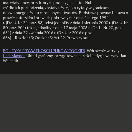
materiały obce, przy których podany jest autor i/lub
źródło ich pochodzenia, zostały użyte jako cytaty w granicach
dozwolonego użytku chronionych utworów. Podstawa prawna: Ustawa o
prawie autorskim i prawach pokrewnych z dnia 4 lutego 1994
r. (Dz. U. Nr 24, poz. 83) tekst jednolity z dnia 1 sierpnia 2000 r. (Dz. U. Nr
80, poz. 904) tekst jednolity z dnia 17 maja 2006 r. (Dz. U. Nr 90, poz.
631) z dnia 29 kwietnia 2016 r. (Dz. U. z 2016 r. poz.
666) – Rozdział 3; Oddział 3; Art.29. Prawo cytatu.
POLITYKA PRYWATNOŚCI I PLIKÓW COOKIES
. Wdrożenie witryny:
HashMagnet
. Układ graficzny, przygotowanie treści i edycja witryny: Jan
Walencik.