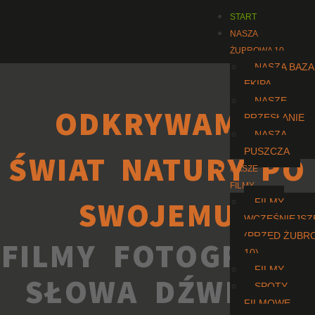
START
NASZA
ŻUBROWA 10
NASZA BAZA 
EKIPA
NASZE
ODKRYWAMY
PRZESŁANIE
NASZA
PUSZCZA
ŚWIAT NATURY PO
NASZE
FILMY
SWOJEMU
FILMY
WCZEŚNIEJSZ
(PRZED ŻUBR
FILMY FOTOGRAFIE
10)
FILMY
SŁOWA DŹWIĘKI
SPOTY
FILMOWE