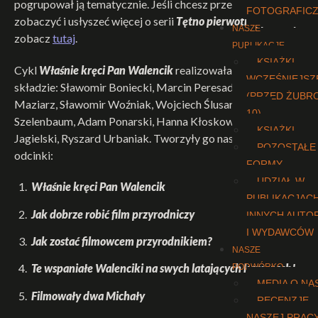
pogrupował ją tematycznie. Jeśli chcesz przeczytać,
FOTOGRAFIC
zobaczyć i usłyszeć więcej o serii
Tętno pierwotnej puszczy
,
NASZE
zobacz
tutaj
.
PUBLIKACJE
KSIĄŻKI
Cykl
Właśnie kręci Pan Walencik
realizowała ekipa TVP w
WCZEŚNIEJSZ
składzie: Sławomir Boniecki, Marcin Peresada, Zbigniew
(PRZED ŻUBR
Maziarz, Sławomir Woźniak, Wojciech Ślusarz, Jerzy
10)
Szelenbaum, Adam Ponarski, Hanna Kłoskowska, Janusz
KSIĄŻKI
Jagielski, Ryszard Urbaniak. Tworzyły go następujące
POZOSTAŁE
odcinki:
FORMY
UDZIAŁ W
1.
Właśnie kręci Pan Walencik
PUBLIKACJAC
2.
Jak dobrze robić film przyrodniczy
INNYCH AUTO
I WYDAWCÓW
3.
Jak zostać filmowcem przyrodnikiem?
NASZE
4.
Te wspaniałe Walenciki na swych latających kamerach!
PODWÓRKO
MEDIA O NA
5.
Filmowały dwa Michały
RECENZJE
NASZEJ PRAC