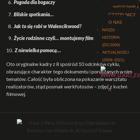
6.
Pogoda dla bogaczy
WIDZOWIE I
7.
Bliskie spotkania…
CZYTELNICY
O NAS
8.
Jak to się robi w Walencikwood?
NASZA
9.
Życie rodzinne czyli… montujemy film
HISTORIA
(DO 2009)
10.
Z niewielka pomocą…
AKTUALNOŚCI
(2009–2021)
Oto oryginalne kadry z 8 spośród 10 odcinków cyklu,
obrazujące charakter tego dokumentu i poruszanych w nim
tematów. Całość była obliczona na pokazanie warsztatu
realizatorów, stąd posmak werkfotosów – zdjęć z kuchni
X
filmowej.