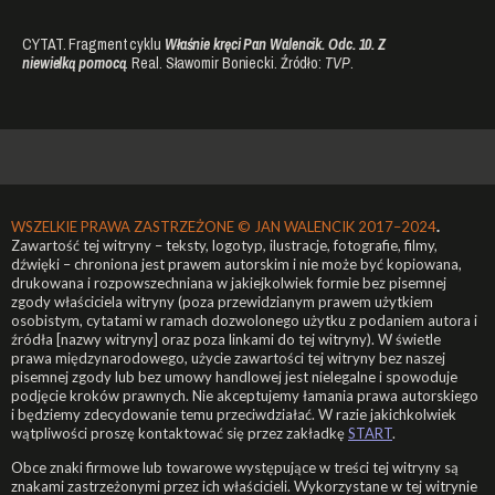
CYTAT. Fragment cyklu
Właśnie kręci Pan Walencik. Odc. 10. Z
niewielką
pomocą
. Real. Sławomir Boniecki. Źródło:
TVP
.
WSZELKIE PRAWA ZASTRZEŻONE ©
JAN WALENCIK 2017–2024
.
Zawartość tej witryny – teksty, logotyp, ilustracje, fotografie, filmy,
dźwięki – chroniona jest prawem autorskim i nie może być kopiowana,
drukowana i rozpowszechniana w jakiejkolwiek formie bez pisemnej
zgody właściciela witryny (poza przewidzianym prawem użytkiem
osobistym, cytatami w ramach dozwolonego użytku z podaniem autora i
źródła [nazwy witryny] oraz poza linkami do tej witryny). W świetle
prawa międzynarodowego, użycie zawartości tej witryny bez naszej
pisemnej zgody lub bez umowy handlowej jest nielegalne i spowoduje
podjęcie kroków prawnych. Nie akceptujemy łamania prawa autorskiego
i będziemy zdecydowanie temu przeciwdziałać. W razie jakichkolwiek
wątpliwości proszę kontaktować się przez zakładkę
START
.
Obce znaki firmowe lub towarowe występujące w treści tej witryny są
znakami zastrzeżonymi przez ich właścicieli. Wykorzystane w tej witrynie