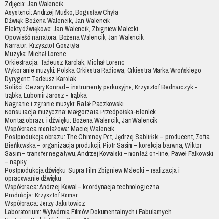
Zdjęcia: Jan Walencik
Asystenci: Andrzej Muśko, Bogusław Chyła
Dźwięk: Bożena Walencik, Jan Walencik
Efekty dźwiękowe: Jan Walencik, Zbigniew Malecki
Opowieść narratora: Bożena Walencik, Jan Walencik
Narrator: Krzysztof Gosztyła
Muzyka: Michał Lorenc
Orkiestracja: Tadeusz Karolak, Michał Lorenc
Wykonanie muzyki: Polska Orkiestra Radiowa, Orkiestra Marka Wrońskiego
Dyrygent: Tadeusz Karolak
Soliści: Cezary Konrad – instrumenty perkusyjne, Krzysztof Bednarczyk –
trąbka, Lubomir Jarosz – trąbka
Nagranie i zgranie muzyki: Rafał Paczkowski
Konsultacja muzyczna: Małgorzata Przedpełska-Bieniek
Montaż obrazu i dźwięku: Bożena Walencik, Jan Walencik
Współpraca montażowa: Maciej Walencik
Postprodukcja obrazu: The Chimney Pot, Jędrzej Sabliński – producent, Zofia
Bieńkowska – organizacja produkcji, Piotr Sasim – korekcja barwna, Wiktor
Sasim – transfer negatywu, Andrzej Kowalski – montaż on-line, Paweł Falkowski
– napisy
Postprodukcja dźwięku: Supra Film Zbigniew Malecki – realizacja i
opracowanie dźwięku
Współpraca: Andrzej Kowal – koordynacja technologiczna
Produkcja: Krzysztof Komar
Współpraca: Jerzy Jakutowicz
Laboratorium: Wytwórnia Filmów Dokumentalnych i Fabularnych