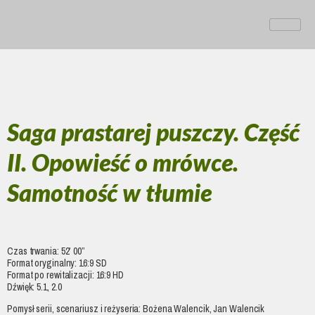
Saga prastarej puszczy. Część
II. Opowieść o mrówce.
Samotność w tłumie
Czas trwania: 52’ 00”
Format oryginalny: 16:9 SD
Format po rewitalizacji: 16:9 HD
Dźwięk: 5.1, 2.0
Pomysł serii, scenariusz i reżyseria: Bożena Walencik, Jan Walencik