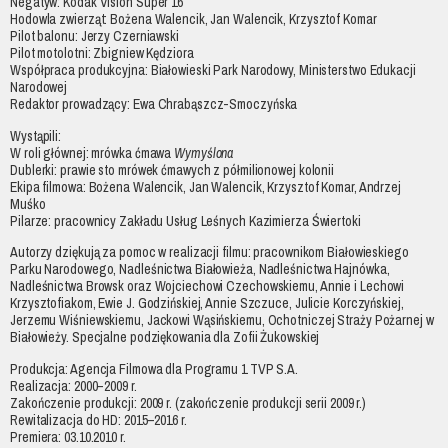
Negatyw: Kodak Vision Super 16
Hodowla zwierząt: Bożena Walencik, Jan Walencik, Krzysztof Komar
Pilot balonu: Jerzy Czerniawski
Pilot motolotni: Zbigniew Kędziora
Współpraca produkcyjna: Białowieski Park Narodowy, Ministerstwo Edukacji
Narodowej
Redaktor prowadzący: Ewa Chrabąszcz-Smoczyńska
Wystąpili:
W roli głównej: mrówka ćmawa
Wymyślona
Dublerki: prawie sto mrówek ćmawych z półmilionowej kolonii
Ekipa filmowa: Bożena Walencik, Jan Walencik, Krzysztof Komar, Andrzej
Muśko
Pilarze: pracownicy Zakładu Usług Leśnych Kazimierza Świertoki
Autorzy dziękują za pomoc w realizacji filmu: pracownikom Białowieskiego
Parku Narodowego, Nadleśnictwa Białowieża, Nadleśnictwa Hajnówka,
Nadleśnictwa Browsk oraz Wojciechowi Czechowskiemu, Annie i Lechowi
Krzysztofiakom, Ewie J. Godzińskiej, Annie Szczuce, Julicie Korczyńskiej,
Jerzemu Wiśniewskiemu, Jackowi Wąsińskiemu, Ochotniczej Straży Pożarnej w
Białowieży. Specjalne podziękowania dla Zofii Żukowskiej
Produkcja: Agencja Filmowa dla Programu 1 TVP S.A.
Realizacja: 2000–2009 r.
Zakończenie produkcji: 2009 r. (zakończenie produkcji serii 2009 r.)
Rewitalizacja do HD: 2015–2016 r.
Premiera: 03.10.2010 r.