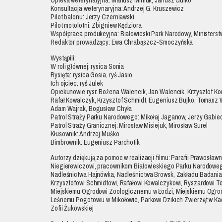
Opieka weterynaryjna: Mariusz Miniuk, Janusz Gulko
Konsultacja weterynaryjna: Andrzej G. Kruszewicz
Pilot balonu: Jerzy Czerniawski
Pilot motolotni: Zbigniew Kędziora
Współpraca produkcyjna: Białowieski Park Narodowy, Ministers
Redaktor prowadzący: Ewa Chrabąszcz-Smoczyńska
Wystąpili:
W roli głównej: rysica Sonia
Rysięta: rysica Gosia, ryś Jasio
Ich ojciec: ryś Julek
Opiekunowie rysi: Bożena Walencik, Jan Walencik, Krzysztof Kom
Rafał Kowalczyk, Krzysztof Schmidt, Eugeniusz Bujko, Tomasz 
Adam Wajrak, Bogusław Chyła
Patrol Straży Parku Narodowego: Mikołaj Jaganow, Jerzy Gabie
Patrol Straży Granicznej: Mirosław Misiejuk, Mirosław Surel
Kłusownik: Andrzej Muśko
Bimbrownik: Eugeniusz Parchotik
Autorzy dziękują za pomoc w realizacji filmu: Parafii Prawosław
Niegierewiczowi, pracownikom Białowieskiego Parku Narodoweg
Nadleśnictwa Hajnówka, Nadleśnictwa Browsk, Zakładu Badani
Krzysztofowi Schmidtowi, Rafałowi Kowalczykowi, Ryszardowi T
Miejskiemu Ogrodowi Zoologicznemu w Łodzi, Miejskiemu Ogro
Leśnemu Pogotowiu w Mikołowie, Parkowi Dzikich Zwierząt w Ka
Zofii Żukowskiej