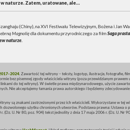
w naturze. Zatem, uratowane, ale…
Szanghaju (Chiny), na XVI Festiwalu Telewizyjnym, Bożena i Jan W
rebrną Magnolię
dla dokumentu przyrodniczego za film
Saga prasta
rew naturze
.
017–2024
. Zawartość tej witryny – teksty, logotyp, ilustracje, fotografie, 
formie bez pisemnej zgody właściciela witryny (poza przewidzianym prawe
 linkami do tej witryny). W świetle prawa międzynarodowego, użycie zawarto
wnych. Nie akceptujemy łamania prawa autorskiego i będziemy zdecydowanie 
tryny są znakami zastrzeżonymi przez ich właścicieli. Wykorzystane w tej wit
cach dozwolonego użytku chronionych utworów. Podstawa prawna: Ustawa o p
0 r. (Dz. U. Nr 80, poz. 904) tekst jednolity z dnia 17 maja 2006 r. (Dz. U. Nr 9
enie witryny:
HashMagnet
. Układ graficzny, przygotowanie treści i edycja 