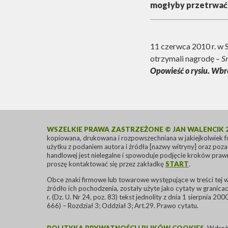
mogłyby przetrwać 
11 czerwca 2010 r. w 
otrzymali nagrodę –
S
Opowieść o rysiu. Wb
WSZELKIE PRAWA ZASTRZEŻONE © JAN WALENCIK 2
kopiowana, drukowana i rozpowszechniana w jakiejkolwiek 
użytku z podaniem autora i źródła [nazwy witryny] oraz poza
handlowej jest nielegalne i spowoduje podjęcie kroków pra
proszę kontaktować się przez zakładkę
START
.
Obce znaki firmowe lub towarowe występujące w treści tej wi
źródło ich pochodzenia, zostały użyte jako cytaty w grani
r. (Dz. U. Nr 24, poz. 83) tekst jednolity z dnia 1 sierpnia 200
666) – Rozdział 3; Oddział 3; Art.29. Prawo cytatu.
POLITYKA PRYWATNOŚCI I PLIKÓW COOKIES
. Wdroż