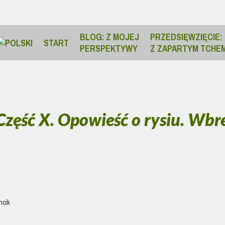
BLOG: Z MOJEJ
PRZEDSIĘWZIĘCIE:
START
PERSPEKTYWY
Z ZAPARTYM TCHE
 Część X. Opowieść o rysiu. Wb
ncik