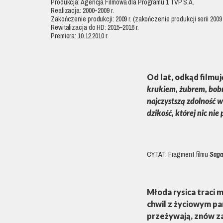
Produkcja: Agencja Filmowa dla Programu 1 TVP S.A.
Realizacja: 2000–2009 r.
Zakończenie produkcji: 2009 r. (zakończenie produkcji serii 2009 r
Rewitalizacja do HD: 2015–2016 r.
Premiera: 10.12.2010 r.
Od lat, odkąd filmuj
krukiem, żubrem, bobr
najczystszą zdolność wi
dzikość, której nic nie
CYTAT. Fragment filmu
Saga
Młoda rysica traci 
chwil z życiowym pa
przeżywają, znów za