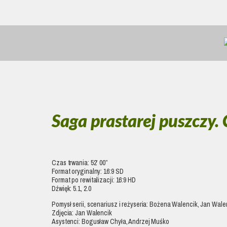
Saga prastarej puszczy.
Czas trwania: 52’ 00”
Format oryginalny: 16:9 SD
Format po rewitalizacji: 16:9 HD
Dźwięk: 5.1, 2.0
Pomysł serii, scenariusz i reżyseria: Bożena Walencik, Jan Wale
Zdjęcia: Jan Walencik
Asystenci: Bogusław Chyła, Andrzej Muśko