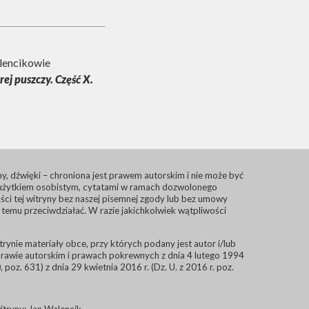
alencikowie
rej puszczy. Część X.
filmy, dźwięki – chroniona jest prawem autorskim i nie może być
m użytkiem osobistym, cytatami w ramach dozwolonego
ści tej witryny bez naszej pisemnej zgody lub bez umowy
temu przeciwdziałać. W razie jakichkolwiek wątpliwości
rynie materiały obce, przy których podany jest autor i/lub
rawie autorskim i prawach pokrewnych z dnia 4 lutego 1994
0, poz. 631) z dnia 29 kwietnia 2016 r. (Dz. U. z 2016 r. poz.
witryny: Jan Walencik.