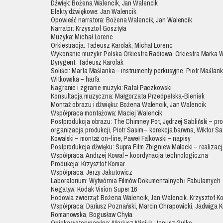
Dźwięk: Bożena Walencik, Jan Walencik
Efekty dźwiękowe: Jan Walencik
Opowieść narratora: Bożena Walencik, Jan Walencik
Narrator: Krzysztof Gosztyła
Muzyka: Michał Lorenc
Orkiestracja: Tadeusz Karolak, Michał Lorenc
Wykonanie muzyki: Polska Orkiestra Radiowa, Orkiestra Marka 
Dyrygent: Tadeusz Karolak
Soliści: Marta Maślanka – instrumenty perkusyjne, Piotr Maślan
Witkowska – harfa
Nagranie i zgranie muzyki: Rafał Paczkowski
Konsultacja muzyczna: Małgorzata Przedpełska-Bieniek
Montaż obrazu i dźwięku: Bożena Walencik, Jan Walencik
Współpraca montażowa: Maciej Walencik
Postprodukcja obrazu: The Chimney Pot, Jędrzej Sabliński – pr
organizacja produkcji, Piotr Sasim – korekcja barwna, Wiktor Sa
Kowalski – montaż on-line, Paweł Falkowski – napisy
Postprodukcja dźwięku: Supra Film Zbigniew Malecki – realizac
Współpraca: Andrzej Kowal – koordynacja technologiczna
Produkcja: Krzysztof Komar
Współpraca: Jerzy Jakutowicz
Laboratorium: Wytwórnia Filmów Dokumentalnych i Fabularnych
Negatyw: Kodak Vision Super 16
Hodowla zwierząt: Bożena Walencik, Jan Walencik. Krzysztof K
Współpraca: Dariusz Poznański, Marcin Chrapowicki, Jadwiga K
Romanowska, Bogusław Chyła