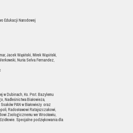
two Edukacji Narodowej
ar, Jacek Wąsiński, Mirek Wąsiński,
Werkowski, Nuria Selva Fernandez,
c
nej w Dubinach, Ks. Prot. Bazylemu
o, Nadleśnictwa Białowieża,
a Ssaków PAN w Białowieży oraz
opoli, Radosławowi Ratajszczakowi,
dowi Zoologicznemu we Wrocławiu,
dzidłowie. Specjalne podziękowania dla