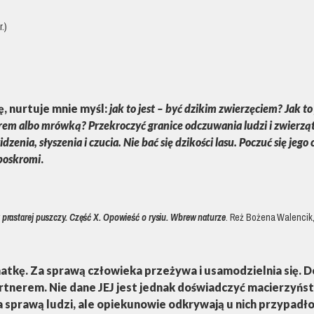
.)
ę, nurtuje mnie myśl:
jak to jest – być dzikim zwierzęciem?
Jak to
em albo mrówką? Przekroczyć granice odczuwania ludzi i zwierząt
dzenia, słyszenia i czucia. Nie bać się dzikości lasu. Poczuć się jego
 poskromi
.
 prastarej puszczy. Część X. Opowieść o rysiu. Wbrew naturze
. Reż Bożena Walencik,
matkę. Za sprawą człowieka przeżywa i usamodzielnia się. 
rtnerem. Nie dane JEJ jest jednak doświadczyć macierzyńst
 sprawą ludzi, ale opiekunowie odkrywają u nich przypadłoś