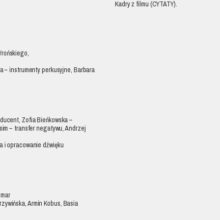
Kadry z filmu (CYTATY).
Wrońskiego,
ka – instrumenty perkusyjne, Barbara
oducent, Zofia Bieńkowska –
sim – transfer negatywu, Andrzej
ja i opracowanie dźwięku
omar
rzywińska, Armin Kobus, Basia