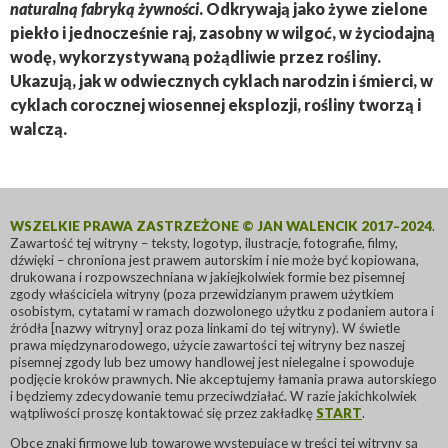
naturalną fabryką żywności
. Odkrywają jako żywe zielone
piekło i jednocześnie raj, zasobny w wilgoć, w życiodajną
wodę, wykorzystywaną pożądliwie przez rośliny.
Ukazują, jak w odwiecznych cyklach narodzin i śmierci, w
cyklach corocznej wiosennej eksplozji, rośliny tworzą i
walczą.
WSZELKIE PRAWA ZASTRZEŻONE © JAN WALENCIK 2017–2024
.
Zawartość tej witryny – teksty, logotyp, ilustracje, fotografie, filmy,
dźwięki – chroniona jest prawem autorskim i nie może być kopiowana,
drukowana i rozpowszechniana w jakiejkolwiek formie bez pisemnej
zgody właściciela witryny (poza przewidzianym prawem użytkiem
osobistym, cytatami w ramach dozwolonego użytku z podaniem autora i
źródła [nazwy witryny] oraz poza linkami do tej witryny). W świetle
prawa międzynarodowego, użycie zawartości tej witryny bez naszej
pisemnej zgody lub bez umowy handlowej jest nielegalne i spowoduje
podjęcie kroków prawnych. Nie akceptujemy łamania prawa autorskiego
i będziemy zdecydowanie temu przeciwdziałać. W razie jakichkolwiek
wątpliwości proszę kontaktować się przez zakładkę
START
.
Obce znaki firmowe lub towarowe występujące w treści tej witryny są