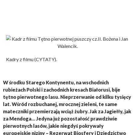
Kadry z filmu (CYTATY).
W środku Starego Kontynentu, na wschodnich
rubieżach Polski i zachodnich kresach Białorusi, bije
tętno pierwotnego lasu. Nieprzerwanie od kilku tysięcy
lat. Wśród rozbuchanej, mrocznej zieleni, te same
mateczniki przemierzają wciąż żubry. Jak za Jagiełły, jak
za Mendoga… Jedyna już pozostałość prawdziwie
pierwotnych lasów, jakie niegdyś pokrywały
europejskie niziny – Rezerwat Biosfery i Dziedzictwo