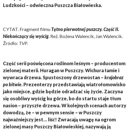
Ludzkości – odwieczna Puszcza Białowieska.
CYTAT. Fragment filmu
T
ętno pierwotnej puszczy. Część II.
Niekończący się wyścig
. Reż. Bożena Walencik, Jan Walencik.
Źródło:
TVP
.
Część serii poświęcona roślinom leśnym – producentom
zielonej materii. Huragan w Puszczy. Wichura łamie i
wywraca drzewa. Spustoszony drzewostan –
krajobraz
po bitwie
. Prezenterzy przedstawiają wiatrołomowisko
jako miejsce, gdzie będzie odradzać się życie. Zaczyna
się osobliwy wyścig ku górze, bo do startu staje tłum
nasion – przyszłe drzewa. W kolejnych scenach autorzy
dowodzą, że – w pewnym sensie – w Puszczy
najważniejszy jest… liść! Zwracają uwagę na ogrom
zielonej masy Puszczy Białowieskiej, nazywają ją