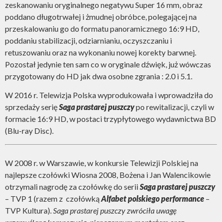
zeskanowaniu oryginalnego negatywu Super 16 mm, obraz
poddano długotrwałej i żmudnej obróbce, polegającej na
przeskalowaniu go do formatu panoramicznego 16:9 HD,
poddaniu stabilizacji, odziarnianiu, oczyszczaniu i
retuszowaniu oraz na wykonaniu nowej korekty barwnej.
Pozostał jedynie ten sam co w oryginale dźwięk, już wówczas
przygotowany do HD jak dwa osobne zgrania : 2.0 i 5.1.
W 2016 r. Telewizja Polska wyprodukowała i wprowadziła do
sprzedaży serię
Saga prastarej puszczy
po rewitalizacji, czyli w
formacie 16:9 HD, w postaci trzypłytowego wydawnictwa BD
(Blu-ray Disc).
W 2008 r. w Warszawie, w konkursie Telewizji Polskiej na
najlepsze czołówki Wiosna 2008, Bożena i Jan Walencikowie
otrzymali nagrodę za czołówkę do serii
Saga prastarej puszczy
– TVP 1 (razem z czołówką
Alfabet polskiego performance
–
TVP Kultura).
Saga prastarej puszczy zwróciła uwagę