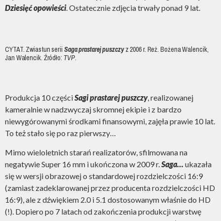
Dziesięć opowieści
. Ostatecznie zdjęcia trwały ponad 9 lat.
CYTAT. Zwiastun serii
Saga prastarej puszczy
z 2006 r. Reż. Bożena Walencik,
Jan Walencik. Źródło:
TVP
.
Produkcja 10 części
Sagi prastarej puszczy
, realizowanej
kameralnie w nadzwyczaj skromnej ekipie i z bardzo
niewygórowanymi środkami finansowymi, zajęła prawie 10 lat.
To też stało się po raz pierwszy…
Mimo wieloletnich starań realizatorów, sfilmowana na
negatywie Super 16 mm i ukończona w 2009 r.
Saga…
ukazała
się w wersji obrazowej o standardowej rozdzielczości 16:9
(zamiast zadeklarowanej przez producenta rozdzielczości HD
16:9), ale z dźwiękiem 2.0 i 5.1 dostosowanym właśnie do HD
(!). Dopiero po 7 latach od zakończenia produkcji warstwę