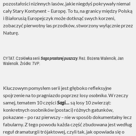
pozostałości nizinnych lasów, jakie niegdyś pokrywały niemal
cały Stary Kontynent – Europę. To tu, na granicy między Polską
i Białorusią Europejczyk może dotknąć swych korzeni,
zobaczyć pierwotny las przodków, stworzony wyłącznie przez
Naturę.
CYTAT. Czołówka serii
Saga prastarej puszczy
. Reż. Bożena Walencik, Jan
Walencik. Źródło:
TVP
.
Kluczowym pomysłem serii jest głęboko refleksyjne
spojrzenie na to pragniazdo poprzez losy
osobnika
. W rzeczy
samej, tematem 10 części
Sagi…
są losy 10 zwierząt:
konkretnych osobników (postaci) różnych gatunków,
pokazane – po raz pierwszy – nie w sposób dokumentalny lecz
fabularny. Z tego powodu każda część zbudowana jest według
reguł dramaturgii trójaktowej, czyli tak, jak opowiada się o