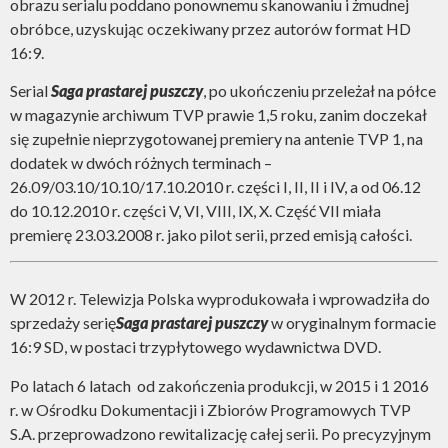
obrazu serialu poddano ponownemu skanowaniu i żmudnej
obróbce, uzyskując oczekiwany przez autorów format HD
16:9.
Serial
Saga prastarej puszczy
, po ukończeniu przeleżał na półce
w magazynie archiwum TVP prawie 1,5 roku, zanim doczekał
się zupełnie nieprzygotowanej premiery na antenie TVP 1, na
dodatek w dwóch różnych terminach –
26.09/03.10/10.10/17.10.2010 r. części I, II, II i IV, a od 06.12
do 10.12.2010 r. części V, VI, VIII, IX, X. Część VII miała
premierę 23.03.2008 r. jako pilot serii, przed emisją całości.
W 2012 r. Telewizja Polska wyprodukowała i wprowadziła do
sprzedaży serię
Saga prastarej puszczy
w oryginalnym formacie
16:9 SD, w postaci trzypłytowego wydawnictwa DVD.
Po latach 6 latach
od zakończenia produkcji, w 2015 i 1 2016
r. w Ośrodku Dokumentacji i Zbiorów Programowych TVP
S.A. przeprowadzono rewitalizację całej serii. Po precyzyjnym