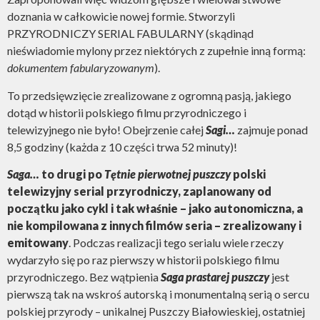
doznania w całkowicie nowej formie. Stworzyli
PRZYRODNICZY SERIAL FABULARNY (skądinąd
nieświadomie mylony przez niektórych z zupełnie inną formą:
dokumentem fabularyzowanym
).
To przedsięwzięcie zrealizowane z ogromną pasją, jakiego
dotąd w historii polskiego filmu przyrodniczego i
telewizyjnego nie było! Obejrzenie całej
Sagi…
zajmuje ponad
8,5 godziny (każda z 10 części trwa 52 minuty)!
Saga…
to drugi po
Tętnie pierwotnej puszczy
polski
telewizyjny serial przyrodniczy, zaplanowany od
początku jako cykl i tak właśnie – jako autonomiczna, a
nie kompilowana z innych filmów seria – zrealizowany i
emitowany
. Podczas realizacji tego serialu wiele rzeczy
wydarzyło się po raz pierwszy w historii polskiego filmu
przyrodniczego. Bez wątpienia
Saga prastarej puszczy
jest
pierwszą tak na wskroś autorską i monumentalną serią o sercu
polskiej przyrody – unikalnej Puszczy Białowieskiej, ostatniej