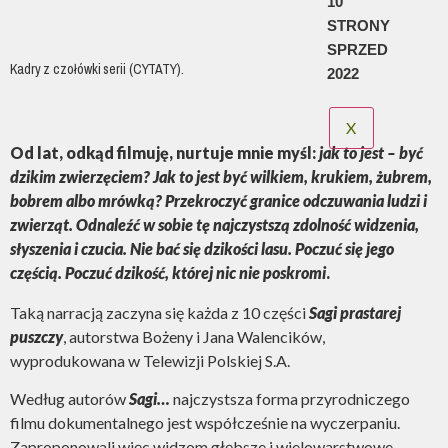
10
STRONY
SPRZED
Kadry z czołówki serii (CYTATY).
2022
X
Od lat, odkąd filmuję, nurtuje mnie myśl:
jak to jest – być
dzikim zwierzęciem?
Jak to jest być wilkiem, krukiem, żubrem,
bobrem albo mrówką? Przekroczyć granice odczuwania ludzi i
zwierząt. Odnaleźć w sobie tę najczystszą zdolność widzenia,
słyszenia i czucia. Nie bać się dzikości lasu. Poczuć się jego
częścią. Poczuć dzikość, której nic nie poskromi
.
Taką narracją zaczyna się każda z 10 części
Sagi prastarej
puszczy
, autorstwa Bożeny i Jana Walencików,
wyprodukowana w Telewizji Polskiej S.A.
Według autorów
Sagi…
najczystsza forma przyrodniczego
filmu dokumentalnego jest współcześnie na wyczerpaniu.
Zaproponowali więc widzom głębsze i wielowarstwowe