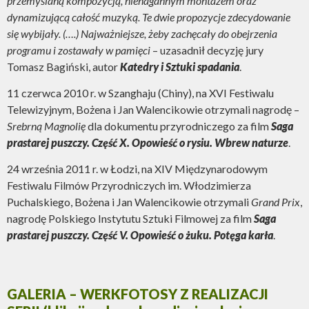
przemyślaną kompozycją, nienagannym montażem oraz
dynamizującą całość muzyką. Te dwie propozycje zdecydowanie
się wybijały. (….) Najważniejsze, żeby zachęcały do obejrzenia
programu i zostawały w pamięci
– uzasadnił decyzję jury
Tomasz Bagiński, autor
Katedry i Sztuki spadania
.
11 czerwca 2010 r. w Szanghaju (Chiny), na XVI Festiwalu
Telewizyjnym, Bożena i Jan Walencikowie otrzymali nagrodę –
Srebrną Magnolię
dla dokumentu przyrodniczego za film
Saga
prastarej puszczy. Część X. Opowieść o rysiu. Wbrew naturze
.
24 września 2011 r. w Łodzi, na XIV Międzynarodowym
Festiwalu Filmów Przyrodniczych im. Włodzimierza
Puchalskiego, Bożena i Jan Walencikowie otrzymali
Grand Prix
,
nagrodę Polskiego Instytutu Sztuki Filmowej za film
Saga
prastarej puszczy. Część V. Opowieść o żuku. Potęga karła
.
GALERIA – WERKFOTOSY Z REALIZACJI