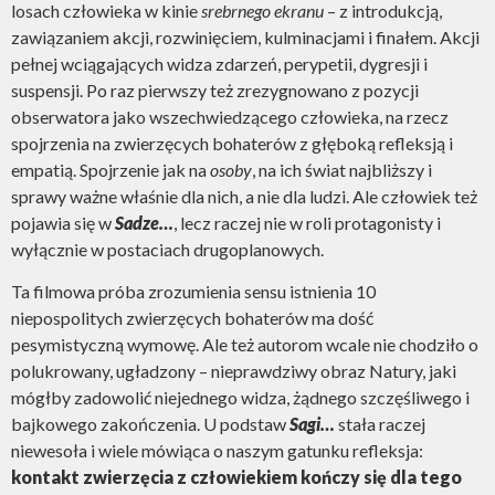
losach człowieka w kinie
srebrnego ekranu
– z introdukcją,
zawiązaniem akcji, rozwinięciem, kulminacjami i finałem. Akcji
pełnej wciągających widza zdarzeń, perypetii, dygresji i
suspensji. Po raz pierwszy też zrezygnowano z pozycji
obserwatora jako wszechwiedzącego człowieka, na rzecz
spojrzenia na zwierzęcych bohaterów z głęboką refleksją i
empatią. Spojrzenie jak na
osoby
, na ich świat najbliższy i
sprawy ważne właśnie dla nich, a nie dla ludzi. Ale człowiek też
pojawia się w
Sadze…
, lecz raczej nie w roli protagonisty i
wyłącznie w postaciach drugoplanowych.
Ta filmowa próba zrozumienia sensu istnienia 10
niepospolitych zwierzęcych bohaterów ma dość
pesymistyczną wymowę. Ale też autorom wcale nie chodziło o
polukrowany, ugładzony – nieprawdziwy obraz Natury, jaki
mógłby zadowolić niejednego widza, żądnego szczęśliwego i
bajkowego zakończenia. U podstaw
Sagi…
stała raczej
niewesoła i wiele mówiąca o naszym gatunku refleksja:
kontakt zwierzęcia z człowiekiem kończy się dla tego