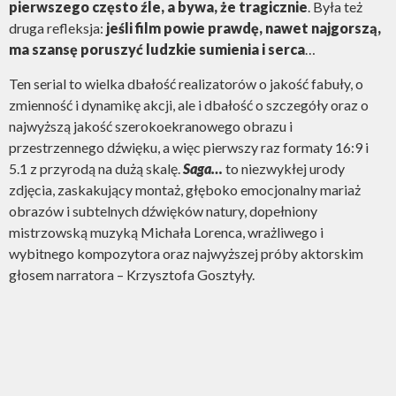
pierwszego często źle, a bywa, że tragicznie
. Była też
druga refleksja:
jeśli film powie prawdę, nawet najgorszą,
ma szansę poruszyć ludzkie sumienia i serca
…
Ten serial to wielka dbałość realizatorów o jakość fabuły, o
zmienność i dynamikę akcji, ale i dbałość o szczegóły oraz o
najwyższą jakość szerokoekranowego obrazu i
przestrzennego dźwięku, a więc pierwszy raz formaty 16:9 i
5.1 z przyrodą na dużą skalę.
Saga…
to niezwykłej urody
zdjęcia, zaskakujący montaż, głęboko emocjonalny mariaż
obrazów i subtelnych dźwięków natury, dopełniony
mistrzowską muzyką Michała Lorenca, wrażliwego i
wybitnego kompozytora oraz najwyższej próby aktorskim
głosem narratora – Krzysztofa Gosztyły.