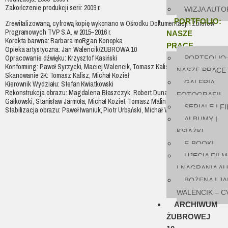
Zakończenie produkcji serii: 2009 r.
WIZJA AUTO
PORTFOLIO:
Zrewitalizowaną, cyfrową kopię wykonano w Ośrodku Dokumentacji i Zbiorów
Programowych TVP S.A. w 2015–2016 r.
NASZE
Korekta barwna: Barbara moRgan Konopka
PRACE
Opieka artystyczna: Jan Walencik/ŻUBROWA 10
Opracowanie dźwięku: Krzysztof Kasiński
PORTFOLIO:
Konforming: Paweł Syrzycki, Maciej Walencik, Tomasz Kalisz
NASZE PRACE
Skanowanie 2K: Tomasz Kalisz, Michał Kozieł
GALERIA
Kierownik Wydziału: Stefan Kwiatkowski
Rekonstrukcja obrazu: Magdalena Błaszczyk, Robert Dunajewski, Tomasz
FOTOGRAFII
Gałkowski, Stanisław Jarmoła, Michał Kozieł, Tomasz Malinowski
SERIALE I F
Stabilizacja obrazu: Paweł Iwaniuk, Piotr Urbański, Michał Wagowski
ALBUMY I
KSIĄŻKI
E-BOOKI
UJĘCIA FIL
I NAGRANIA A
BOŻENA I JA
WALENCIK – C
ARCHIWUM
ŻUBROWEJ