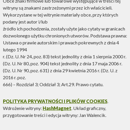
Obce znaki firmowe lub towarowe występujące w treści tej
witryny są znakami zastrzeżonymi przez ich właścicieli.
Wykorzystane w tej witrynie materiały obce, przy których
podany jest autor i/lub
źródło ich pochodzenia, zostały użyte jako cytaty w granicach
dozwolonego użytku chronionych utworów. Podstawa prawna:
Ustawa o prawie autorskim i prawach pokrewnych z dnia 4
lutego 1994
r. (Dz. U. Nr 24, poz. 83) tekst jednolity z dnia 1 sierpnia 2000 r.
(Dz. U. Nr 80, poz. 904) tekst jednolity z dnia 17 maja 2006 r.
(Dz. U. Nr 90, poz. 631) z dnia 29 kwietnia 2016 r. (Dz. U. z
2016 r. poz.
666) – Rozdział 3; Oddział 3; Art.29. Prawo cytatu.
POLITYKA PRYWATNOŚCI I PLIKÓW COOKIES
.
Wdrożenie witryny:
HashMagnet
. Układ graficzny,
przygotowanie treści i edycja witryny: Jan Walencik.