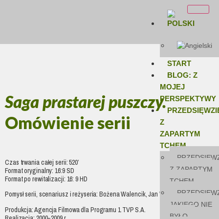
START
BLOG: Z
MOJEJ
Saga prastarej puszczy.
PERSPEKTYWY
PRZEDSIĘWZI
Omówienie serii
Z
ZAPARTYM
TCHEM
PRZEDSIĘWZ
Czas trwania całej serii:
520’
Z ZAPARTYM
Format oryginalny: 16:9 SD
Format po rewitalizacji: 16: 9 HD
TCHEM
PRZEDSIĘWZ
Pomysł serii, scenariusz i reżyseria: Bożena Walencik, Jan Walencik
JAKIEGO NIE
Produkcja: Agencja Filmowa dla Programu 1 TVP S.A.
BYŁO
Realizacja: 2000–2009 r.