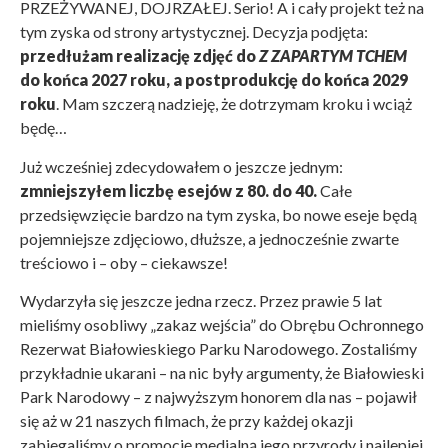
PRZEŻYWANEJ, DOJRZAŁEJ. Serio! A i cały projekt też na
tym zyska od strony artystycznej. Decyzja podjęta:
przedłużam realizację zdjęć do
Z ZAPARTYM TCHEM
do końca 2027 roku, a postprodukcję do końca 2029
roku
. Mam szczerą nadzieję, że dotrzymam kroku i wciąż
będę…
Już wcześniej zdecydowałem o jeszcze jednym:
zmniejszyłem liczbę esejów z 80. do 40.
Całe
przedsięwzięcie bardzo na tym zyska, bo nowe eseje będą
pojemniejsze zdjęciowo, dłuższe, a jednocześnie zwarte
treściowo i – oby – ciekawsze!
Wydarzyła się jeszcze jedna rzecz. Przez prawie 5 lat
mieliśmy osobliwy „zakaz wejścia” do Obrębu Ochronnego
Rezerwat Białowieskiego Parku Narodowego. Zostaliśmy
przykładnie ukarani – na nic były argumenty, że Białowieski
Park Narodowy – z najwyższym honorem dla nas – pojawił
się aż w 21 naszych filmach, że przy każdej okazji
zabiegaliśmy o promocję medialną jego przyrody i najlepiej