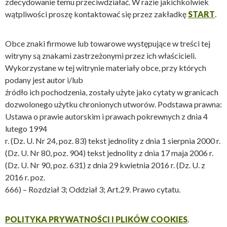
zdecydowanie temu przeciwdziałać. W razie jakichkolwiek
wątpliwości proszę kontaktować się przez zakładkę
START
.
Obce znaki firmowe lub towarowe występujące w treści tej
witryny są znakami zastrzeżonymi przez ich właścicieli.
Wykorzystane w tej witrynie materiały obce, przy których
podany jest autor i/lub
źródło ich pochodzenia, zostały użyte jako cytaty w granicach
dozwolonego użytku chronionych utworów. Podstawa prawna:
Ustawa o prawie autorskim i prawach pokrewnych z dnia 4
lutego 1994
r. (Dz. U. Nr 24, poz. 83) tekst jednolity z dnia 1 sierpnia 2000 r.
(Dz. U. Nr 80, poz. 904) tekst jednolity z dnia 17 maja 2006 r.
(Dz. U. Nr 90, poz. 631) z dnia 29 kwietnia 2016 r. (Dz. U. z
2016 r. poz.
666) – Rozdział 3; Oddział 3; Art.29. Prawo cytatu.
POLITYKA PRYWATNOŚCI I PLIKÓW COOKIES
.