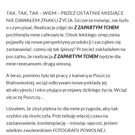
TAK, TAK, TAK – WIEM – PRZEZ OSTATNIE MIESIĄCE
NIE DAWAŁEM ZNAKU ŻYCIA. Szczerze mówiąc, nie było
o czym pisać. Realizacja zdjęć do
Z ZAPARTYM TCHEM
pochłonęła mnie całkowicie. Obok lekkiego zmęczenia
pojawiły się nowe perspektywy produkcji i zacząłem się
zastanawiać:
czemu się tak śpieszę?
Przecież zakładałem na
początku, że realizacja
Z ZAPARTYM TCHEM
będzie dla
mnie renesansem, drugą wiosną.
A teraz, pomimo tylu lat pracy z kamerą w Puszczy
Białowieskiej, wciąż odkrywam nowe pokłady jej
atrakcyjności i ekscytujące przejawy dzikiego życia. Wciąż
się uczę Puszczy…
Uznałem, że zbyt piękna to dla mnie przygoda, aby tak
szybko się skończyła. Potrzebuję więcej czasu na
zastanowienie, kontemplację – mówiąc wprost, jestem
wielkim zwolennikiem
FOTOGRAFII POWOLNEJ
,