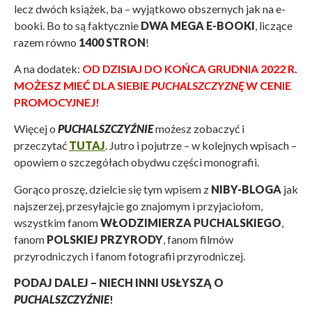
lecz dwóch książek, ba – wyjątkowo obszernych jak na e-
booki. Bo to są faktycznie
DWA MEGA E-BOOKI
, liczące
razem równo
1400 STRON
!
A na dodatek:
OD DZISIAJ DO KOŃCA GRUDNIA 2022 R.
MOŻESZ MIEĆ DLA SIEBIE
PUCHALSZCZYZNĘ
W CENIE
PROMOCYJNEJ!
Więcej o
PUCHALSZCZYŹNIE
możesz zobaczyć i
przeczytać
TUTAJ
. Jutro i pojutrze – w kolejnych wpisach –
opowiem o szczegółach obydwu części monografii.
Gorąco proszę, dzielcie się tym wpisem z
NIBY-BLOGA
jak
najszerzej, przesyłajcie go znajomym i przyjaciołom,
wszystkim fanom
WŁODZIMIERZA PUCHALSKIEGO
,
fanom
POLSKIEJ PRZYRODY
, fanom filmów
przyrodniczych i fanom fotografii przyrodniczej.
PODAJ DALEJ – NIECH INNI USŁYSZĄ O
PUCHALSZCZYŹNIE
!