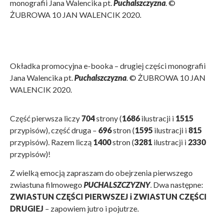
monografii Jana Walencika pt.
Puchalszczyzna
. ©
ŻUBROWA 10 JAN WALENCIK 2020.
Okładka promocyjna e-booka – drugiej części monografii
Jana Walencika pt.
Puchalszczyzna
. © ŻUBROWA 10 JAN
WALENCIK 2020.
Część pierwsza liczy
704
strony (
1686
ilustracji i
1515
przypisów), część druga –
696
stron (
1595
ilustracji i
815
przypisów). Razem liczą
1400
stron (
3281
ilustracji i
2330
przypisów)!
Z wielką emocją zapraszam do obejrzenia pierwszego
zwiastuna filmowego
PUCHALSZCZYZNY
. Dwa następne:
ZWIASTUN CZĘŚCI PIERWSZEJ i ZWIASTUN CZĘŚCI
DRUGIEJ
– zapowiem jutro i pojutrze.