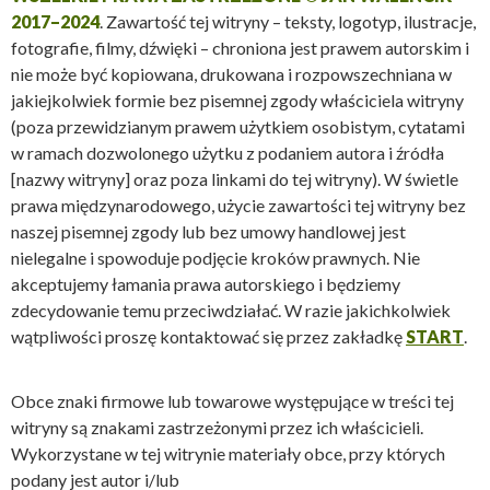
2017–2024
. Zawartość tej witryny – teksty, logotyp, ilustracje,
fotografie, filmy, dźwięki – chroniona jest prawem autorskim i
nie może być kopiowana, drukowana i rozpowszechniana w
jakiejkolwiek formie bez pisemnej zgody właściciela witryny
(poza przewidzianym prawem użytkiem osobistym, cytatami
w ramach dozwolonego użytku z podaniem autora i źródła
[nazwy witryny] oraz poza linkami do tej witryny). W świetle
prawa międzynarodowego, użycie zawartości tej witryny bez
naszej pisemnej zgody lub bez umowy handlowej jest
nielegalne i spowoduje podjęcie kroków prawnych. Nie
akceptujemy łamania prawa autorskiego i będziemy
zdecydowanie temu przeciwdziałać. W razie jakichkolwiek
wątpliwości proszę kontaktować się przez zakładkę
START
.
Obce znaki firmowe lub towarowe występujące w treści tej
witryny są znakami zastrzeżonymi przez ich właścicieli.
Wykorzystane w tej witrynie materiały obce, przy których
podany jest autor i/lub