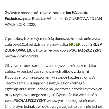
Zwiastun monografii (dwa e-booki):
Jan Walencik.
Puchalszczyzna
. Real. Jan Walencik. © ŻUBROWA 10 JAN
WALENCIK 2022.
Z podobną też przyjemnością donoszę, że na stronie www.
zubrowa10.pl od dziś działa zakładka
SKLEP
, czyli
SKLEP
ŻUBROWA 10
, w którym e-bookową
PUCHALSZCZYZNĘ
można kupić od ręki.
Obydwa e-boki sprzedawane są wyłącznie razem, jako
całość, w postaci zaszyfrowanych plików z danymi
Kupującego umieszczonymi w stopce każdej strony. W
rzeczy samej Kupujący nie nabywa konkretnego
egzemplarza, lecz licencję na „odczytanie treści cyfrowych
przy użyciu własnego sprzętu”. Być może dla wielu osób
cena
PUCHALSZCZYZNY
w naszym sklepie jest niemała.
Chciałbym jednak zwrócić uwagę, że jest to cena nie jednej,