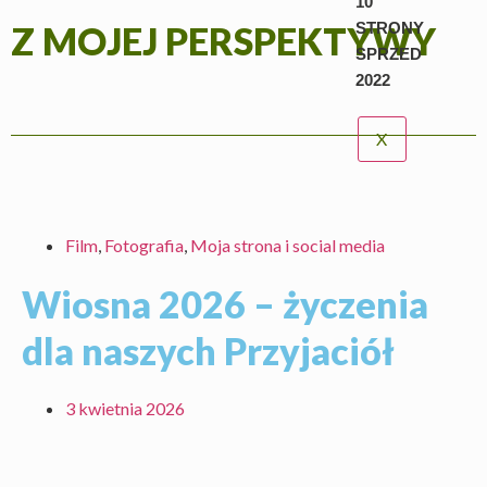
10
STRONY
Z MOJEJ PERSPEKTYWY
SPRZED
2022
X
Film
,
Fotografia
,
Moja strona i social media
Wiosna 2026 – życzenia
dla naszych Przyjaciół
3 kwietnia 2026