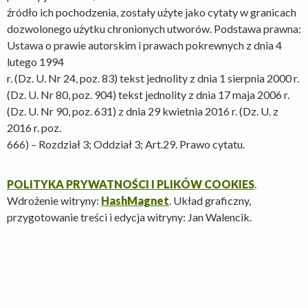
źródło ich pochodzenia, zostały użyte jako cytaty w granicach
dozwolonego użytku chronionych utworów. Podstawa prawna:
Ustawa o prawie autorskim i prawach pokrewnych z dnia 4
lutego 1994
r. (Dz. U. Nr 24, poz. 83) tekst jednolity z dnia 1 sierpnia 2000 r.
(Dz. U. Nr 80, poz. 904) tekst jednolity z dnia 17 maja 2006 r.
(Dz. U. Nr 90, poz. 631) z dnia 29 kwietnia 2016 r. (Dz. U. z
2016 r. poz.
666) – Rozdział 3; Oddział 3; Art.29. Prawo cytatu.
POLITYKA PRYWATNOŚCI I PLIKÓW COOKIES
.
Wdrożenie witryny:
HashMagnet
. Układ graficzny,
przygotowanie treści i edycja witryny: Jan Walencik.