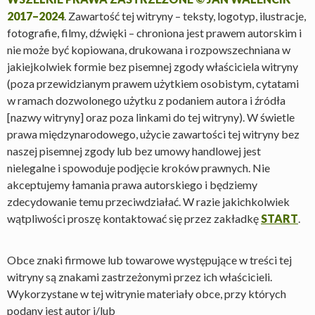
2017–2024
. Zawartość tej witryny – teksty, logotyp, ilustracje,
fotografie, filmy, dźwięki – chroniona jest prawem autorskim i
nie może być kopiowana, drukowana i rozpowszechniana w
jakiejkolwiek formie bez pisemnej zgody właściciela witryny
(poza przewidzianym prawem użytkiem osobistym, cytatami
w ramach dozwolonego użytku z podaniem autora i źródła
[nazwy witryny] oraz poza linkami do tej witryny). W świetle
prawa międzynarodowego, użycie zawartości tej witryny bez
naszej pisemnej zgody lub bez umowy handlowej jest
nielegalne i spowoduje podjęcie kroków prawnych. Nie
akceptujemy łamania prawa autorskiego i będziemy
zdecydowanie temu przeciwdziałać. W razie jakichkolwiek
wątpliwości proszę kontaktować się przez zakładkę
START
.
Obce znaki firmowe lub towarowe występujące w treści tej
witryny są znakami zastrzeżonymi przez ich właścicieli.
Wykorzystane w tej witrynie materiały obce, przy których
podany jest autor i/lub