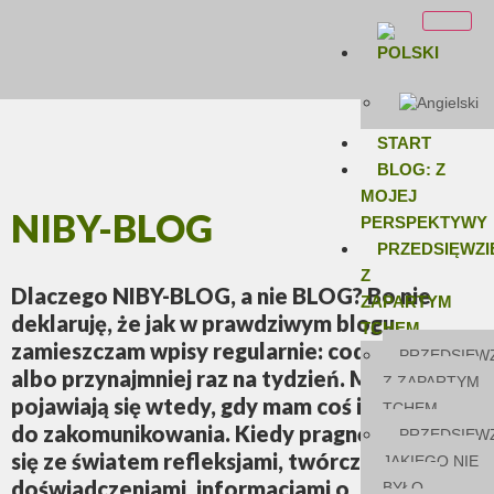
START
BLOG: Z
MOJEJ
NIBY-BLOG
PERSPEKTYWY
PRZEDSIĘWZI
Z
Dlaczego
NIBY-BLOG
, a nie
BLOG
? Bo nie
ZAPARTYM
deklaruję, że jak w prawdziwym blogu,
TCHEM
zamieszczam wpisy regularnie: codziennie
PRZEDSIĘWZ
albo przynajmniej raz na tydzień. Moje wpisy
Z ZAPARTYM
pojawiają się wtedy, gdy mam coś istotnego
TCHEM
do zakomunikowania. Kiedy pragnę podzielić
PRZEDSIĘWZ
się ze światem refleksjami, twórczymi
JAKIEGO NIE
doświadczeniami, informacjami o
BYŁO