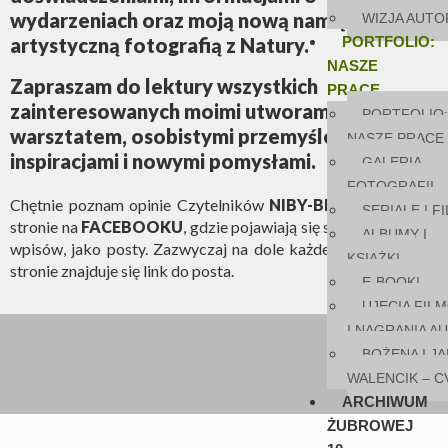
wydarzeniach oraz moją nową namiętnością –
WIZJA AUTO
artystyczną fotografią z Natury.
PORTFOLIO:
NASZE
Zapraszam do lektury wszystkich
PRACE
zainteresowanych moimi utworami,
PORTFOLIO:
warsztatem, osobistymi przemyśleniami,
NASZE PRACE
inspiracjami i nowymi pomysłami.
GALERIA
FOTOGRAFII
Chętnie poznam opinie Czytelników
NIBY-BLOGA
, na mojej
SERIALE I F
stronie na
FACEBOOKU
, gdzie pojawiają się skróty kolejnych
ALBUMY I
wpisów, jako posty. Zazwyczaj na dole każdego wpisu na tej
KSIĄŻKI
stronie znajduje się link do posta.
E-BOOKI
UJĘCIA FIL
I NAGRANIA A
BOŻENA I JA
WALENCIK – C
ARCHIWUM
ŻUBROWEJ