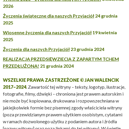
2026
Życzenia świąteczne dla naszych Przyjaciół
24 grudnia
2025
Wiosenne życzenia dla naszych Przyjaciół
19 kwietnia
2025
Życzenia dla naszych Przyjaciół
23 grudnia 2024
REALIZACJA PRZEDSIĘWZIECIA Z ZAPARTYM TCHEM
PRZEDŁUŻONA!
21 grudnia 2024
WSZELKIE PRAWA ZASTRZEŻONE © JAN WALENCIK
2017–2024
. Zawartość tej witryny – teksty, logotyp, ilustracje,
fotografie, filmy, dźwięki – chroniona jest prawem autorskim i
nie może być kopiowana, drukowana i rozpowszechniana w
jakiejkolwiek formie bez pisemnej zgody właściciela witryny
(poza przewidzianym prawem użytkiem osobistym, cytatami
w ramach dozwolonego użytku z podaniem autora i źródła
[nazwy witryny] oraz poza linkami do tej witryny). W świetle