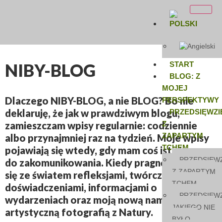
NIBY-BLOG
START
BLOG: Z
MOJEJ
Dlaczego
NIBY-BLOG
, a nie
BLOG
? Bo nie
PERSPEKTYWY
deklaruję, że jak w prawdziwym blogu,
PRZEDSIĘWZI
zamieszczam wpisy regularnie: codziennie
Z
ZAPARTYM
albo przynajmniej raz na tydzień. Moje wpisy
TCHEM
pojawiają się wtedy, gdy mam coś istotnego
PRZEDSIĘWZ
do zakomunikowania. Kiedy pragnę podzielić
Z ZAPARTYM
się ze światem refleksjami, twórczymi
TCHEM
doświadczeniami, informacjami o
PRZEDSIĘWZ
wydarzeniach oraz moją nową namiętnością –
JAKIEGO NIE
artystyczną fotografią z Natury.
BYŁO