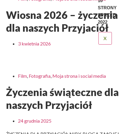
10
STRONY
Wiosna 2026 – życzenia
SPRZED
2022
dla naszych Przyjaciół
X
3 kwietnia 2026
Film
,
Fotografia
,
Moja strona i social media
Życzenia świąteczne dla
naszych Przyjaciół
24 grudnia 2025
ŻYCZENIA DLA PRZYJACIÓŁ NIBY-BLOGA Z MOJEJ