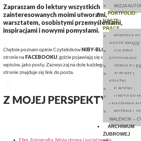
Zapraszam do lektury wszystkich
WIZJA AUTO
PORTFOLIO:
zainteresowanych moimi utworami,
NASZE
warsztatem, osobistymi przemyśleniami,
PRACE
inspiracjami i nowymi pomysłami.
PORTFOLIO:
NASZE PRACE
Chętnie poznam opinie Czytelników
NIBY-BLOGA
, na mojej
GALERIA
stronie na
FACEBOOKU
, gdzie pojawiają się skróty kolejnych
FOTOGRAFII
wpisów, jako posty. Zazwyczaj na dole każdego wpisu na tej
SERIALE I F
stronie znajduje się link do posta.
ALBUMY I
KSIĄŻKI
E-BOOKI
Z MOJEJ PERSPEKTYWY
UJĘCIA FIL
I NAGRANIA A
BOŻENA I JA
WALENCIK – C
ARCHIWUM
ŻUBROWEJ
Film
,
Fotografia
,
Moja strona i social media