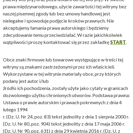
prawa międzynarodowego, użycie zawartości tej witryny bez
naszej pisemnej zgody lub bez umowy handlowej jest
nielegalne i spowoduje podjęcie kroków prawnych. Nie
akceptujemy łamania prawa autorskiego i będziemy
zdecydowanie temu przeciwdziałać. W razie jakichkolwiek
wątpliwości proszę kontaktować się przez zakładkę
START
.
Obce znaki firmowe lub towarowe występujące w treści tej
witryny są znakami zastrzeżonymi przez ich właścicieli.
Wykorzystane w tej witrynie materiały obce, przy których
podany jest autor i/lub
źródło ich pochodzenia, zostały użyte jako cytaty w granicach
dozwolonego użytku chronionych utworów. Podstawa prawna:
Ustawa o prawie autorskim i prawach pokrewnych z dnia 4
lutego 1994
r. (Dz. U. Nr 24, poz. 83) tekst jednolity z dnia 1 sierpnia 2000 r.
(Dz. U. Nr 80, poz. 904) tekst jednolity z dnia 17 maja 2006 r.
(Dz. U. Nr 90, poz. 631) z dnia 29 kwietnia 2016 r. (Dz. U. z