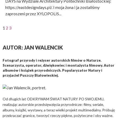
DAYS na Wydziale Architektury Politechniki Białostockiej:
https://eastdesigndays.pl/. I moja żona i ja zostaliśmy
zaproszeni przez XYLOPOLIS...
1
2
3
AUTOR: JAN WALENCIK
Fotograf przyrody i reżyser autorskich filmów o Naturze.
Scenarzysta, operator, dźwiękowiec i montażysta filmowy. Autor
albumów i książek przyrodniczych. Popularyzator Natury i
przyjaciel Puszczy Białowieskiej.
Od długich lat ODKRYWAM ŚWIAT NATURY PO SWOJEMU,
realizując autorskie przedsięwzięcia przyrodnicze: filmy, seriale,
albumy, książki, wystawy, a teraz wielki projekt multimedialny. Próbuję
przekraczać granice, tworzyć rzeczy piękne, pożyteczne i oby ważne.