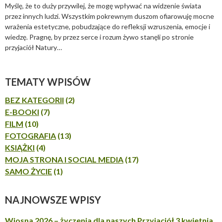
Myślę, że to duży przywilej, że mogę wpływać na widzenie świata
przez innych ludzi. Wszystkim pokrewnym duszom ofiarowuję mocne
wrażenia estetyczne, pobudzające do refleksji wzruszenia, emocje i
wiedzę. Pragnę, by przez serce i rozum żywo stanęli po stronie
przyjaciół Natury…
TEMATY WPISÓW
BEZ KATEGORII
(2)
E-BOOKI
(7)
FILM
(10)
FOTOGRAFIA
(13)
KSIĄŻKI
(4)
MOJA STRONA I SOCIAL MEDIA
(17)
SAMO ŻYCIE
(1)
NAJNOWSZE WPISY
Wiosna 2026 – życzenia dla naszych Przyjaciół
3 kwietnia